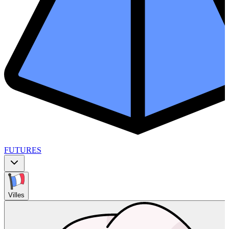
FUTURES
Villes