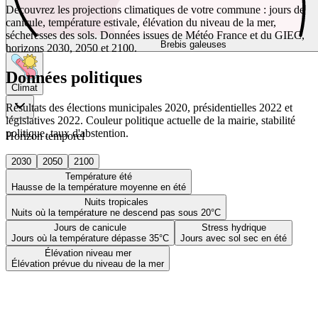
Découvrez les projections climatiques de votre commune : jours de
canicule, température estivale, élévation du niveau de la mer,
sécheresses des sols. Données issues de Météo France et du GIEC,
Brebis galeuses
horizons 2030, 2050 et 2100.
Données politiques
Climat
Résultats des élections municipales 2020, présidentielles 2022 et
législatives 2022. Couleur politique actuelle de la mairie, stabilité
politique, taux d'abstention.
Horizon temporel
2030
2050
2100
Température été
Hausse de la température moyenne en été
Nuits tropicales
Nuits où la température ne descend pas sous 20°C
Jours de canicule
Stress hydrique
Jours où la température dépasse 35°C
Jours avec sol sec en été
Élévation niveau mer
Élévation prévue du niveau de la mer