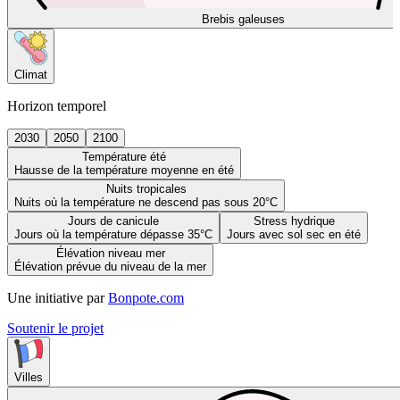
Brebis galeuses
Climat
Horizon temporel
2030
2050
2100
Température été
Hausse de la température moyenne en été
Nuits tropicales
Nuits où la température ne descend pas sous 20°C
Jours de canicule
Stress hydrique
Jours où la température dépasse 35°C
Jours avec sol sec en été
Élévation niveau mer
Élévation prévue du niveau de la mer
Une initiative par
Bonpote.com
Soutenir le projet
Villes