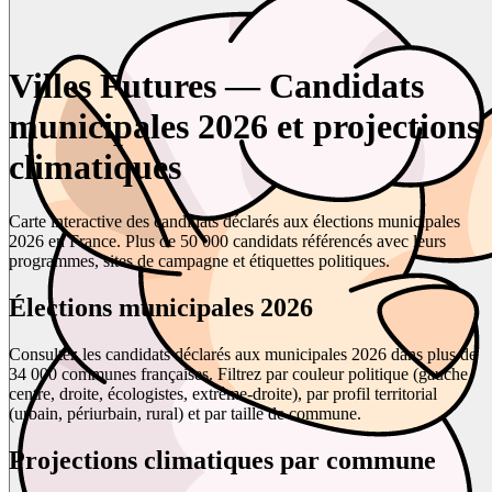
Villes Futures — Candidats
municipales 2026 et projections
climatiques
Carte interactive des candidats déclarés aux élections municipales
2026 en France. Plus de 50 000 candidats référencés avec leurs
programmes, sites de campagne et étiquettes politiques.
Élections municipales 2026
Consultez les candidats déclarés aux municipales 2026 dans plus de
34 000 communes françaises. Filtrez par couleur politique (gauche,
centre, droite, écologistes, extrême-droite), par profil territorial
(urbain, périurbain, rural) et par taille de commune.
Projections climatiques par commune