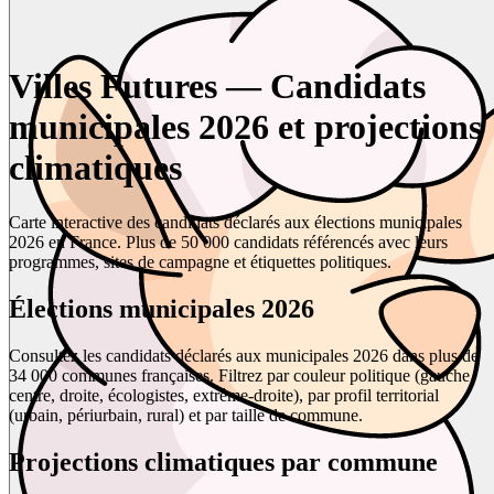
Villes Futures — Candidats
municipales 2026 et projections
climatiques
Carte interactive des candidats déclarés aux élections municipales
2026 en France. Plus de 50 000 candidats référencés avec leurs
programmes, sites de campagne et étiquettes politiques.
Élections municipales 2026
Consultez les candidats déclarés aux municipales 2026 dans plus de
34 000 communes françaises. Filtrez par couleur politique (gauche,
centre, droite, écologistes, extrême-droite), par profil territorial
(urbain, périurbain, rural) et par taille de commune.
Projections climatiques par commune