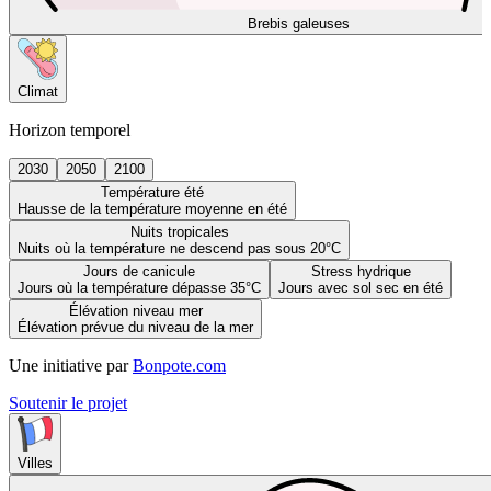
Brebis galeuses
Climat
Horizon temporel
2030
2050
2100
Température été
Hausse de la température moyenne en été
Nuits tropicales
Nuits où la température ne descend pas sous 20°C
Jours de canicule
Stress hydrique
Jours où la température dépasse 35°C
Jours avec sol sec en été
Élévation niveau mer
Élévation prévue du niveau de la mer
Une initiative par
Bonpote.com
Soutenir le projet
Villes