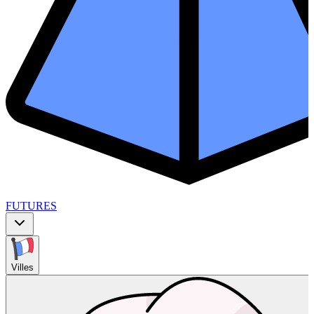
FUTURES
Villes