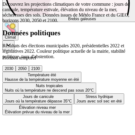
Découvrez les projections climatiques de votre commune : jours de
canicule, température estivale, élévation du niveau de la mer,
sécheresses des sols. Données issues de Météo France et du GIEC,
Brebis galeuses
horizons 2030, 2050 et 2100.
Données politiques
Climat
Résultats des élections municipales 2020, présidentielles 2022 et
législatives 2022. Couleur politique actuelle de la mairie, stabilité
politique, taux d'abstention.
Horizon temporel
2030
2050
2100
Température été
Hausse de la température moyenne en été
Nuits tropicales
Nuits où la température ne descend pas sous 20°C
Jours de canicule
Stress hydrique
Jours où la température dépasse 35°C
Jours avec sol sec en été
Élévation niveau mer
Élévation prévue du niveau de la mer