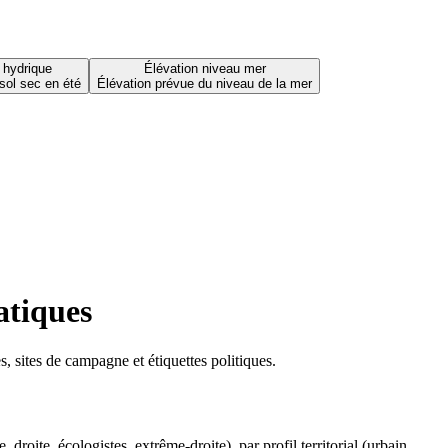
 hydrique
Élévation niveau mer
sol sec en été
Élévation prévue du niveau de la mer
atiques
 sites de campagne et étiquettes politiques.
oite, écologistes, extrême-droite), par profil territorial (urbain,