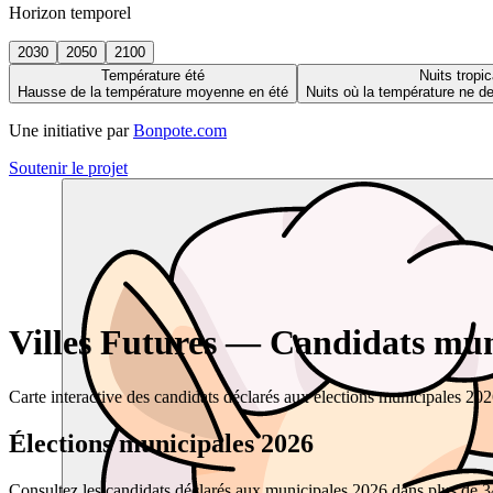
Horizon temporel
2030
2050
2100
Température été
Nuits tropic
Hausse de la température moyenne en été
Nuits où la température ne 
Une initiative par
Bonpote.com
Soutenir le projet
Villes Futures — Candidats muni
Carte interactive des candidats déclarés aux élections municipales 20
Élections municipales 2026
Consultez les candidats déclarés aux municipales 2026 dans plus de 34 0