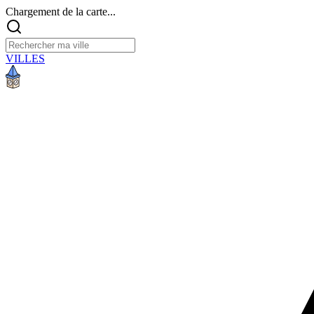
Chargement de la carte...
VILLES