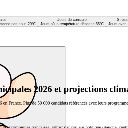
ales
Jours de canicule
Stress
descend pas sous 20°C
Jours où la température dépasse 35°C
Jours avec 
cipales 2026 et projections clim
26 en France. Plus de 50 000 candidats référencés avec leurs programmes,
00 communes françaises. Filtrez par couleur politique (gauche, centre, dr