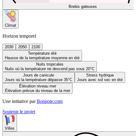
Brebis galeuses
Climat
Horizon temporel
2030
2050
2100
Température été
Hausse de la température moyenne en été
Nuits tropicales
Nuits où la température ne descend pas sous 20°C
Jours de canicule
Stress hydrique
Jours où la température dépasse 35°C
Jours avec sol sec en été
Élévation niveau mer
Élévation prévue du niveau de la mer
Une initiative par
Bonpote.com
Soutenir le projet
Villes