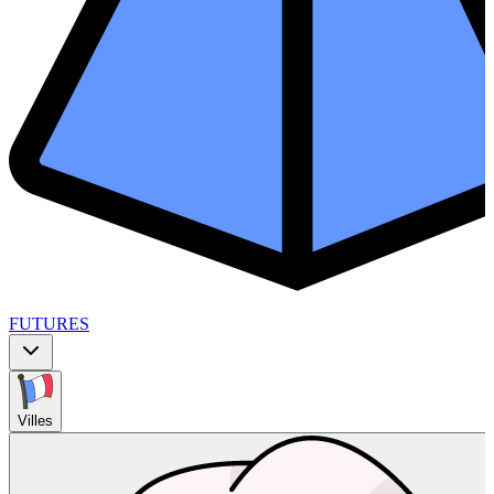
FUTURES
Villes