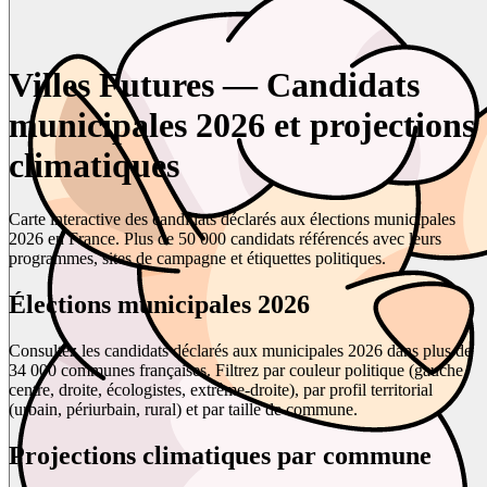
Villes Futures — Candidats
municipales 2026 et projections
climatiques
Carte interactive des candidats déclarés aux élections municipales
2026 en France. Plus de 50 000 candidats référencés avec leurs
programmes, sites de campagne et étiquettes politiques.
Élections municipales 2026
Consultez les candidats déclarés aux municipales 2026 dans plus de
34 000 communes françaises. Filtrez par couleur politique (gauche,
centre, droite, écologistes, extrême-droite), par profil territorial
(urbain, périurbain, rural) et par taille de commune.
Projections climatiques par commune