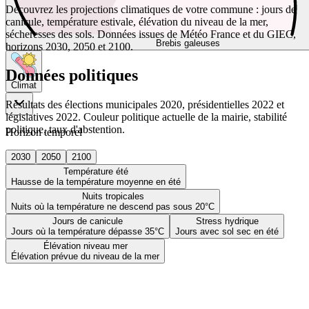
Découvrez les projections climatiques de votre commune : jours de
canicule, température estivale, élévation du niveau de la mer,
sécheresses des sols. Données issues de Météo France et du GIEC,
Brebis galeuses
horizons 2030, 2050 et 2100.
Données politiques
Climat
Résultats des élections municipales 2020, présidentielles 2022 et
législatives 2022. Couleur politique actuelle de la mairie, stabilité
politique, taux d'abstention.
Horizon temporel
2030
2050
2100
Température été
Hausse de la température moyenne en été
Nuits tropicales
Nuits où la température ne descend pas sous 20°C
Jours de canicule
Stress hydrique
Jours où la température dépasse 35°C
Jours avec sol sec en été
Élévation niveau mer
Élévation prévue du niveau de la mer