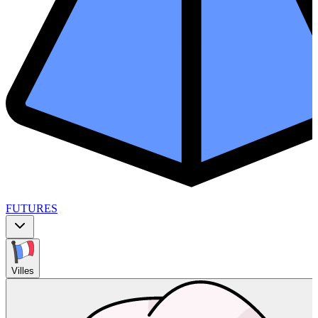
FUTURES
Villes