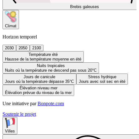
Brebis galeuses
Climat
Horizon temporel
2030
2050
2100
Température été
Hausse de la température moyenne en été
Nuits tropicales
Nuits où la température ne descend pas sous 20°C
Jours de canicule
Stress hydrique
Jours où la température dépasse 35°C
Jours avec sol sec en été
Élévation niveau mer
Élévation prévue du niveau de la mer
Une initiative par
Bonpote.com
Soutenir le projet
Villes