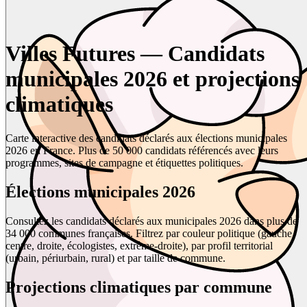
Villes Futures — Candidats
municipales 2026 et projections
climatiques
Carte interactive des candidats déclarés aux élections municipales
2026 en France. Plus de 50 000 candidats référencés avec leurs
programmes, sites de campagne et étiquettes politiques.
Élections municipales 2026
Consultez les candidats déclarés aux municipales 2026 dans plus de
34 000 communes françaises. Filtrez par couleur politique (gauche,
centre, droite, écologistes, extrême-droite), par profil territorial
(urbain, périurbain, rural) et par taille de commune.
Projections climatiques par commune