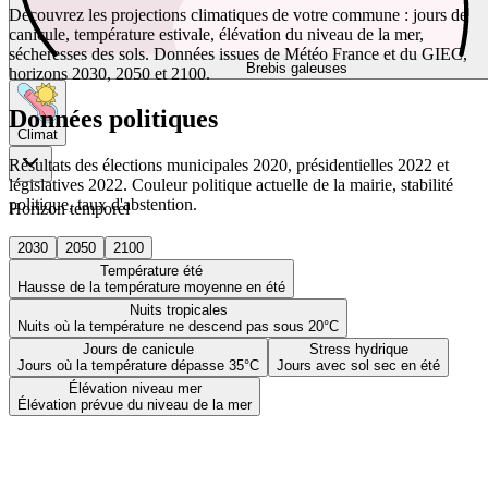
Découvrez les projections climatiques de votre commune : jours de
canicule, température estivale, élévation du niveau de la mer,
sécheresses des sols. Données issues de Météo France et du GIEC,
Brebis galeuses
horizons 2030, 2050 et 2100.
Données politiques
Climat
Résultats des élections municipales 2020, présidentielles 2022 et
législatives 2022. Couleur politique actuelle de la mairie, stabilité
politique, taux d'abstention.
Horizon temporel
2030
2050
2100
Température été
Hausse de la température moyenne en été
Nuits tropicales
Nuits où la température ne descend pas sous 20°C
Jours de canicule
Stress hydrique
Jours où la température dépasse 35°C
Jours avec sol sec en été
Élévation niveau mer
Élévation prévue du niveau de la mer