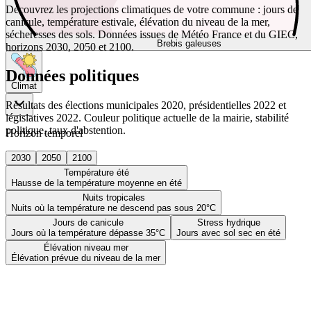
Découvrez les projections climatiques de votre commune : jours de
canicule, température estivale, élévation du niveau de la mer,
sécheresses des sols. Données issues de Météo France et du GIEC,
Brebis galeuses
horizons 2030, 2050 et 2100.
Données politiques
Climat
Résultats des élections municipales 2020, présidentielles 2022 et
législatives 2022. Couleur politique actuelle de la mairie, stabilité
politique, taux d'abstention.
Horizon temporel
2030
2050
2100
Température été
Hausse de la température moyenne en été
Nuits tropicales
Nuits où la température ne descend pas sous 20°C
Jours de canicule
Stress hydrique
Jours où la température dépasse 35°C
Jours avec sol sec en été
Élévation niveau mer
Élévation prévue du niveau de la mer