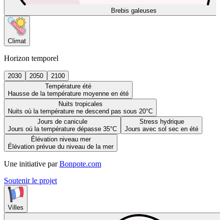
Brebis galeuses
Climat
Horizon temporel
2030
2050
2100
Température été
Hausse de la température moyenne en été
Nuits tropicales
Nuits où la température ne descend pas sous 20°C
Jours de canicule
Stress hydrique
Jours où la température dépasse 35°C
Jours avec sol sec en été
Élévation niveau mer
Élévation prévue du niveau de la mer
Une initiative par
Bonpote.com
Soutenir le projet
Villes