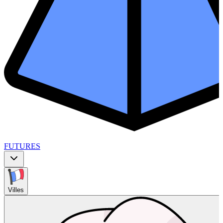
FUTURES
Villes