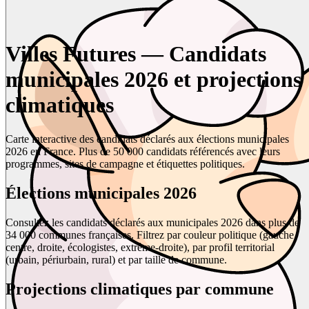
Villes Futures — Candidats
municipales 2026 et projections
climatiques
Carte interactive des candidats déclarés aux élections municipales
2026 en France. Plus de 50 000 candidats référencés avec leurs
programmes, sites de campagne et étiquettes politiques.
Élections municipales 2026
Consultez les candidats déclarés aux municipales 2026 dans plus de
34 000 communes françaises. Filtrez par couleur politique (gauche,
centre, droite, écologistes, extrême-droite), par profil territorial
(urbain, périurbain, rural) et par taille de commune.
Projections climatiques par commune