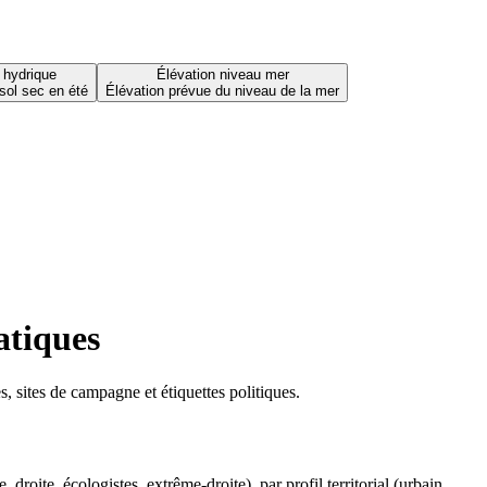
 hydrique
Élévation niveau mer
sol sec en été
Élévation prévue du niveau de la mer
atiques
 sites de campagne et étiquettes politiques.
oite, écologistes, extrême-droite), par profil territorial (urbain,