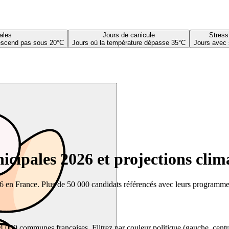
ales
Jours de canicule
Stress
descend pas sous 20°C
Jours où la température dépasse 35°C
Jours avec 
cipales 2026 et projections clim
26 en France. Plus de 50 000 candidats référencés avec leurs programmes,
00 communes françaises. Filtrez par couleur politique (gauche, centre, dr