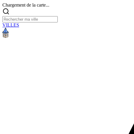
Chargement de la carte...
VILLES