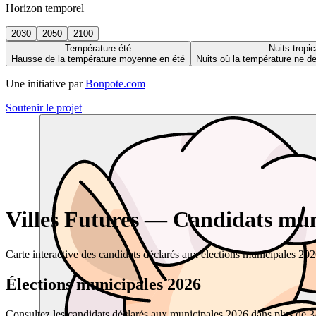
Horizon temporel
2030
2050
2100
Température été
Nuits tropic
Hausse de la température moyenne en été
Nuits où la température ne 
Une initiative par
Bonpote.com
Soutenir le projet
Villes Futures — Candidats muni
Carte interactive des candidats déclarés aux élections municipales 20
Élections municipales 2026
Consultez les candidats déclarés aux municipales 2026 dans plus de 34 0