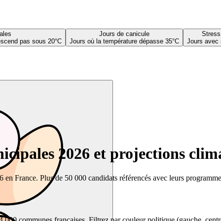
ales
Jours de canicule
Stress
descend pas sous 20°C
Jours où la température dépasse 35°C
Jours avec 
cipales 2026 et projections clim
26 en France. Plus de 50 000 candidats référencés avec leurs programmes,
00 communes françaises. Filtrez par couleur politique (gauche, centre, dr