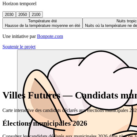
Horizon temporel
2030
2050
2100
Température été
Nuits tropic
Hausse de la température moyenne en été
Nuits où la température ne 
Une initiative par
Bonpote.com
Soutenir le projet
Villes Futures — Candidats muni
Carte interactive des candidats déclarés aux élections municipales 20
Élections municipales 2026
Consultez les candidats déclarés aux municipales 2026 dans plus de 34 0