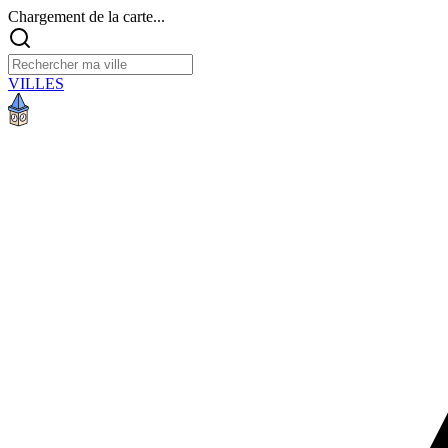
Chargement de la carte...
VILLES