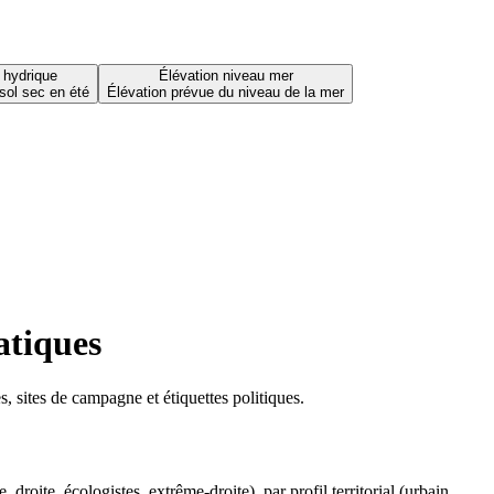
 hydrique
Élévation niveau mer
sol sec en été
Élévation prévue du niveau de la mer
atiques
 sites de campagne et étiquettes politiques.
oite, écologistes, extrême-droite), par profil territorial (urbain,