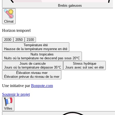
Brebis galeuses
Climat
Horizon temporel
2030
2050
2100
Température été
Hausse de la température moyenne en été
Nuits tropicales
Nuits où la température ne descend pas sous 20°C
Jours de canicule
Stress hydrique
Jours où la température dépasse 35°C
Jours avec sol sec en été
Élévation niveau mer
Élévation prévue du niveau de la mer
Une initiative par
Bonpote.com
Soutenir le projet
Villes