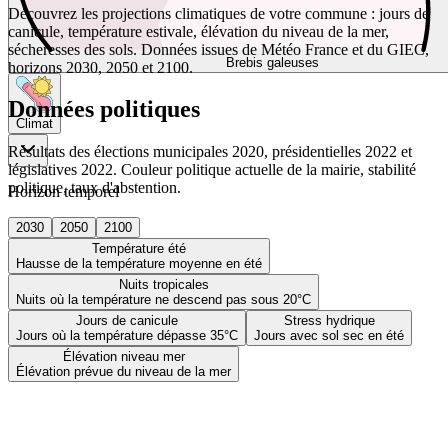
Découvrez les projections climatiques de votre commune : jours de
canicule, température estivale, élévation du niveau de la mer,
sécheresses des sols. Données issues de Météo France et du GIEC,
Brebis galeuses
horizons 2030, 2050 et 2100.
Données politiques
Climat
Résultats des élections municipales 2020, présidentielles 2022 et
législatives 2022. Couleur politique actuelle de la mairie, stabilité
politique, taux d'abstention.
Horizon temporel
2030
2050
2100
Température été
Hausse de la température moyenne en été
Nuits tropicales
Nuits où la température ne descend pas sous 20°C
Jours de canicule
Stress hydrique
Jours où la température dépasse 35°C
Jours avec sol sec en été
Élévation niveau mer
Élévation prévue du niveau de la mer