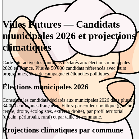
Villes Futures — Candidats
municipales 2026 et projections
climatiques
Carte interactive des candidats déclarés aux élections municipales
2026 en France. Plus de 50 000 candidats référencés avec leurs
programmes, sites de campagne et étiquettes politiques.
Élections municipales 2026
Consultez les candidats déclarés aux municipales 2026 dans plus de
34 000 communes françaises. Filtrez par couleur politique (gauche,
centre, droite, écologistes, extrême-droite), par profil territorial
(urbain, périurbain, rural) et par taille de commune.
Projections climatiques par commune