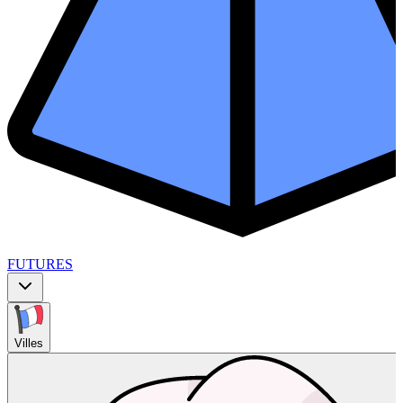
FUTURES
Villes