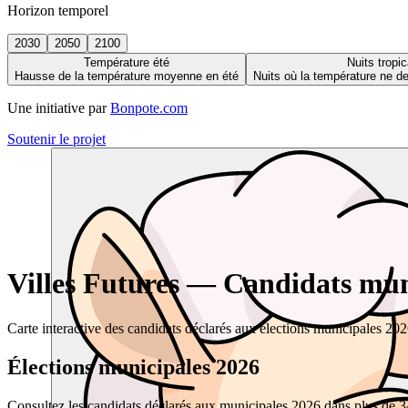
Horizon temporel
2030
2050
2100
Température été
Nuits tropic
Hausse de la température moyenne en été
Nuits où la température ne 
Une initiative par
Bonpote.com
Soutenir le projet
Villes Futures — Candidats muni
Carte interactive des candidats déclarés aux élections municipales 20
Élections municipales 2026
Consultez les candidats déclarés aux municipales 2026 dans plus de 34 0