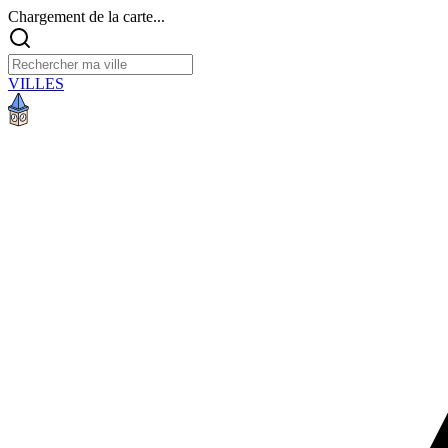
Chargement de la carte...
VILLES