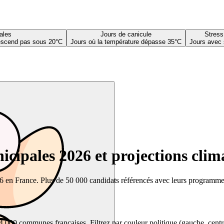
ales
Jours de canicule
Stress
descend pas sous 20°C
Jours où la température dépasse 35°C
Jours avec 
cipales 2026 et projections clim
26 en France. Plus de 50 000 candidats référencés avec leurs programmes,
00 communes françaises. Filtrez par couleur politique (gauche, centre, dr