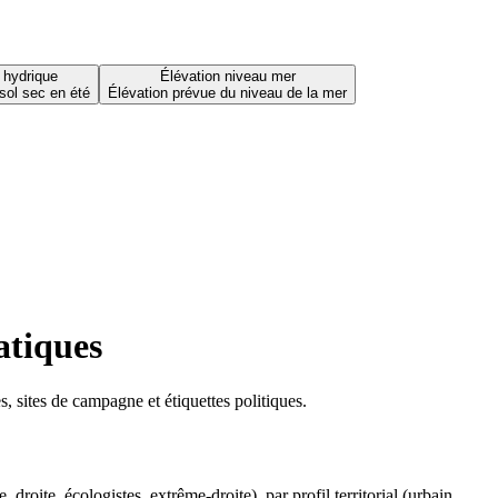
 hydrique
Élévation niveau mer
sol sec en été
Élévation prévue du niveau de la mer
atiques
 sites de campagne et étiquettes politiques.
oite, écologistes, extrême-droite), par profil territorial (urbain,