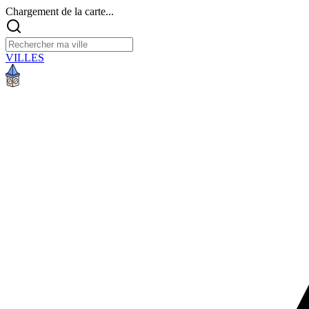
Chargement de la carte...
VILLES