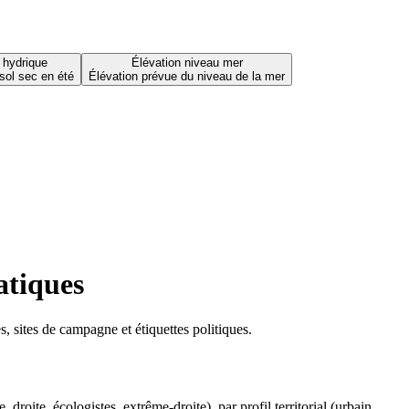
 hydrique
Élévation niveau mer
sol sec en été
Élévation prévue du niveau de la mer
atiques
 sites de campagne et étiquettes politiques.
oite, écologistes, extrême-droite), par profil territorial (urbain,