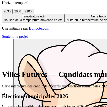
Horizon temporel
2030
2050
2100
Température été
Nuits tropic
Hausse de la température moyenne en été
Nuits où la température ne 
Une initiative par
Bonpote.com
Soutenir le projet
Villes Futures — Candidats muni
Carte interactive des candidats déclarés aux élections municipales 20
Élections municipales 2026
Consultez les candidats déclarés aux municipales 2026 dans plus de 34 0