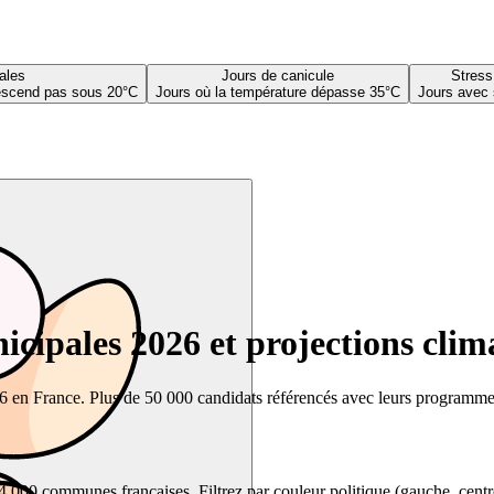
ales
Jours de canicule
Stress
descend pas sous 20°C
Jours où la température dépasse 35°C
Jours avec 
cipales 2026 et projections clim
26 en France. Plus de 50 000 candidats référencés avec leurs programmes,
00 communes françaises. Filtrez par couleur politique (gauche, centre, dr