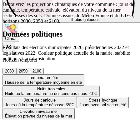
Découvrez les projections climatiques de votre commune : jours de
canicule, température estivale, élévation du niveau de la mer,
sécheresses des sols. Données issues de Météo France et du GIEC,
Brebis galeuses
horizons 2030, 2050 et 2100.
Données politiques
Climat
Résultats des élections municipales 2020, présidentielles 2022 et
législatives 2022. Couleur politique actuelle de la mairie, stabilité
politique, taux d'abstention.
Horizon temporel
2030
2050
2100
Température été
Hausse de la température moyenne en été
Nuits tropicales
Nuits où la température ne descend pas sous 20°C
Jours de canicule
Stress hydrique
Jours où la température dépasse 35°C
Jours avec sol sec en été
Élévation niveau mer
Élévation prévue du niveau de la mer