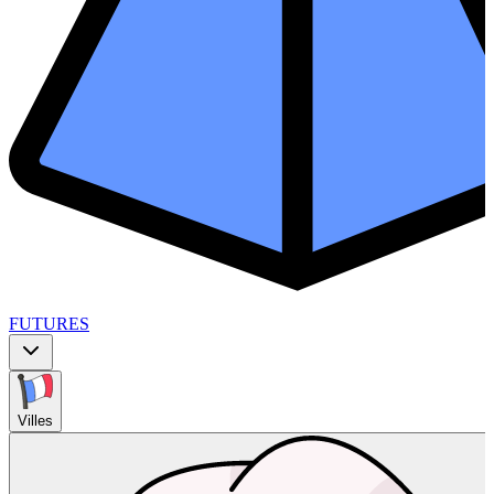
FUTURES
Villes