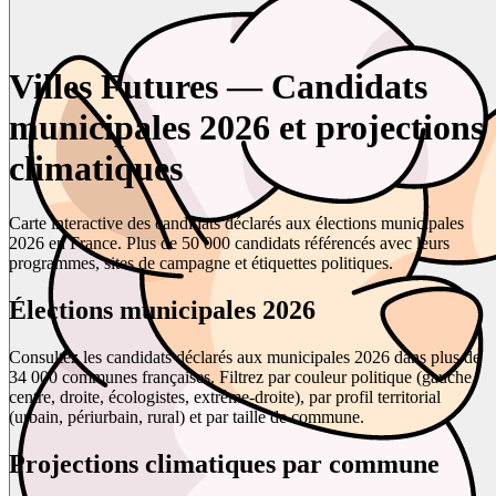
Villes Futures — Candidats
municipales 2026 et projections
climatiques
Carte interactive des candidats déclarés aux élections municipales
2026 en France. Plus de 50 000 candidats référencés avec leurs
programmes, sites de campagne et étiquettes politiques.
Élections municipales 2026
Consultez les candidats déclarés aux municipales 2026 dans plus de
34 000 communes françaises. Filtrez par couleur politique (gauche,
centre, droite, écologistes, extrême-droite), par profil territorial
(urbain, périurbain, rural) et par taille de commune.
Projections climatiques par commune