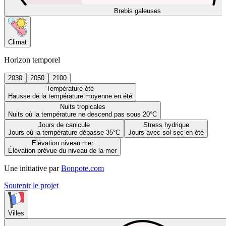
Brebis galeuses
Climat
Horizon temporel
2030
2050
2100
Température été
Hausse de la température moyenne en été
Nuits tropicales
Nuits où la température ne descend pas sous 20°C
Jours de canicule
Stress hydrique
Jours où la température dépasse 35°C
Jours avec sol sec en été
Élévation niveau mer
Élévation prévue du niveau de la mer
Une initiative par
Bonpote.com
Soutenir le projet
Villes