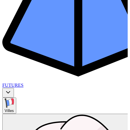
FUTURES
Villes