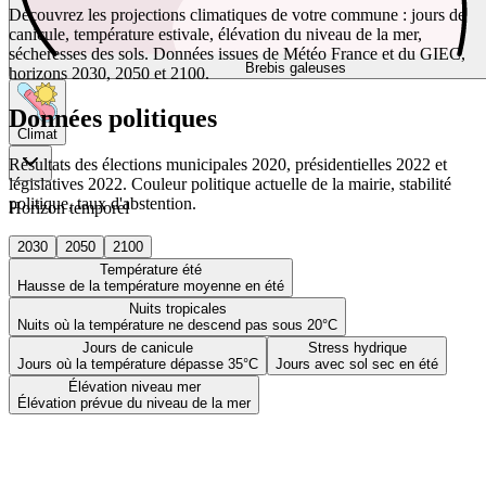
Découvrez les projections climatiques de votre commune : jours de
canicule, température estivale, élévation du niveau de la mer,
sécheresses des sols. Données issues de Météo France et du GIEC,
Brebis galeuses
horizons 2030, 2050 et 2100.
Données politiques
Climat
Résultats des élections municipales 2020, présidentielles 2022 et
législatives 2022. Couleur politique actuelle de la mairie, stabilité
politique, taux d'abstention.
Horizon temporel
2030
2050
2100
Température été
Hausse de la température moyenne en été
Nuits tropicales
Nuits où la température ne descend pas sous 20°C
Jours de canicule
Stress hydrique
Jours où la température dépasse 35°C
Jours avec sol sec en été
Élévation niveau mer
Élévation prévue du niveau de la mer