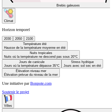
Brebis galeuses
Climat
Horizon temporel
2030
2050
2100
Température été
Hausse de la température moyenne en été
Nuits tropicales
Nuits où la température ne descend pas sous 20°C
Jours de canicule
Stress hydrique
Jours où la température dépasse 35°C
Jours avec sol sec en été
Élévation niveau mer
Élévation prévue du niveau de la mer
Une initiative par
Bonpote.com
Soutenir le projet
Villes