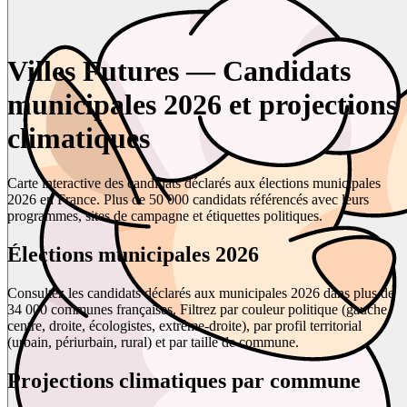
Villes Futures — Candidats
municipales 2026 et projections
climatiques
Carte interactive des candidats déclarés aux élections municipales
2026 en France. Plus de 50 000 candidats référencés avec leurs
programmes, sites de campagne et étiquettes politiques.
Élections municipales 2026
Consultez les candidats déclarés aux municipales 2026 dans plus de
34 000 communes françaises. Filtrez par couleur politique (gauche,
centre, droite, écologistes, extrême-droite), par profil territorial
(urbain, périurbain, rural) et par taille de commune.
Projections climatiques par commune