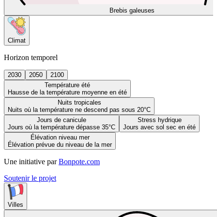
Brebis galeuses
Climat
Horizon temporel
2030
2050
2100
Température été
Hausse de la température moyenne en été
Nuits tropicales
Nuits où la température ne descend pas sous 20°C
Jours de canicule
Stress hydrique
Jours où la température dépasse 35°C
Jours avec sol sec en été
Élévation niveau mer
Élévation prévue du niveau de la mer
Une initiative par
Bonpote.com
Soutenir le projet
Villes