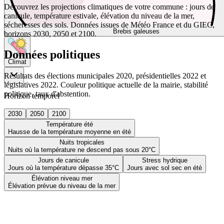
Découvrez les projections climatiques de votre commune : jours de
canicule, température estivale, élévation du niveau de la mer,
sécheresses des sols. Données issues de Météo France et du GIEC,
Brebis galeuses
horizons 2030, 2050 et 2100.
Données politiques
Climat
Résultats des élections municipales 2020, présidentielles 2022 et
législatives 2022. Couleur politique actuelle de la mairie, stabilité
politique, taux d'abstention.
Horizon temporel
2030
2050
2100
Température été
Hausse de la température moyenne en été
Nuits tropicales
Nuits où la température ne descend pas sous 20°C
Jours de canicule
Stress hydrique
Jours où la température dépasse 35°C
Jours avec sol sec en été
Élévation niveau mer
Élévation prévue du niveau de la mer