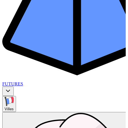
FUTURES
Villes