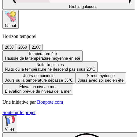
Brebis galeuses
Climat
Horizon temporel
2030
2050
2100
Température été
Hausse de la température moyenne en été
Nuits tropicales
Nuits où la température ne descend pas sous 20°C
Jours de canicule
Stress hydrique
Jours où la température dépasse 35°C
Jours avec sol sec en été
Élévation niveau mer
Élévation prévue du niveau de la mer
Une initiative par
Bonpote.com
Soutenir le projet
Villes