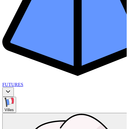
FUTURES
Villes