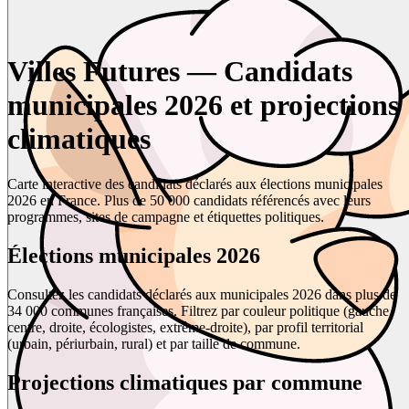
Villes Futures — Candidats
municipales 2026 et projections
climatiques
Carte interactive des candidats déclarés aux élections municipales
2026 en France. Plus de 50 000 candidats référencés avec leurs
programmes, sites de campagne et étiquettes politiques.
Élections municipales 2026
Consultez les candidats déclarés aux municipales 2026 dans plus de
34 000 communes françaises. Filtrez par couleur politique (gauche,
centre, droite, écologistes, extrême-droite), par profil territorial
(urbain, périurbain, rural) et par taille de commune.
Projections climatiques par commune