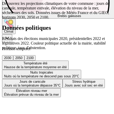
Découvrez les projections climatiques de votre commune : jours de
canicule, température estivale, élévation du niveau de la mer,
sécheresses des sols. Données issues de Météo France et du GIEC,
Brebis galeuses
horizons 2030, 2050 et 2100.
Données politiques
Climat
Résultats des élections municipales 2020, présidentielles 2022 et
législatives 2022. Couleur politique actuelle de la mairie, stabilité
politique, taux d'abstention.
Horizon temporel
2030
2050
2100
Température été
Hausse de la température moyenne en été
Nuits tropicales
Nuits où la température ne descend pas sous 20°C
Jours de canicule
Stress hydrique
Jours où la température dépasse 35°C
Jours avec sol sec en été
Élévation niveau mer
Élévation prévue du niveau de la mer