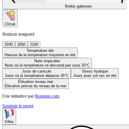
Brebis galeuses
Climat
Horizon temporel
2030
2050
2100
Température été
Hausse de la température moyenne en été
Nuits tropicales
Nuits où la température ne descend pas sous 20°C
Jours de canicule
Stress hydrique
Jours où la température dépasse 35°C
Jours avec sol sec en été
Élévation niveau mer
Élévation prévue du niveau de la mer
Une initiative par
Bonpote.com
Soutenir le projet
Villes