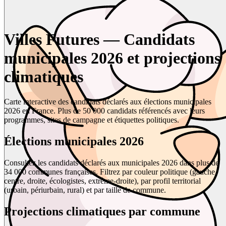
Villes Futures — Candidats
municipales 2026 et projections
climatiques
Carte interactive des candidats déclarés aux élections municipales
2026 en France. Plus de 50 000 candidats référencés avec leurs
programmes, sites de campagne et étiquettes politiques.
Élections municipales 2026
Consultez les candidats déclarés aux municipales 2026 dans plus de
34 000 communes françaises. Filtrez par couleur politique (gauche,
centre, droite, écologistes, extrême-droite), par profil territorial
(urbain, périurbain, rural) et par taille de commune.
Projections climatiques par commune