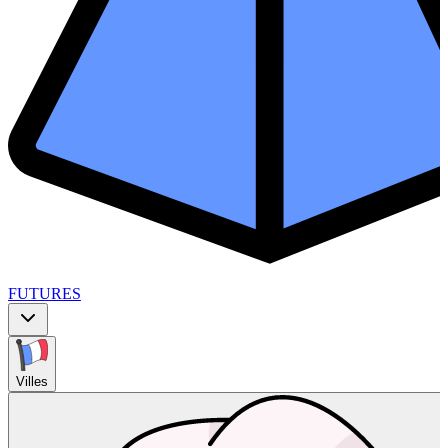
FUTURES
Villes