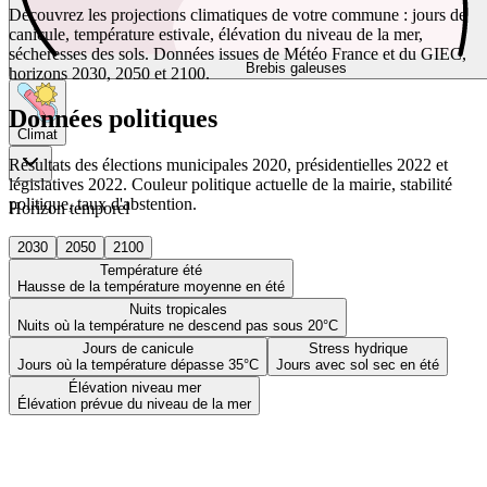
Découvrez les projections climatiques de votre commune : jours de
canicule, température estivale, élévation du niveau de la mer,
sécheresses des sols. Données issues de Météo France et du GIEC,
Brebis galeuses
horizons 2030, 2050 et 2100.
Données politiques
Climat
Résultats des élections municipales 2020, présidentielles 2022 et
législatives 2022. Couleur politique actuelle de la mairie, stabilité
politique, taux d'abstention.
Horizon temporel
2030
2050
2100
Température été
Hausse de la température moyenne en été
Nuits tropicales
Nuits où la température ne descend pas sous 20°C
Jours de canicule
Stress hydrique
Jours où la température dépasse 35°C
Jours avec sol sec en été
Élévation niveau mer
Élévation prévue du niveau de la mer