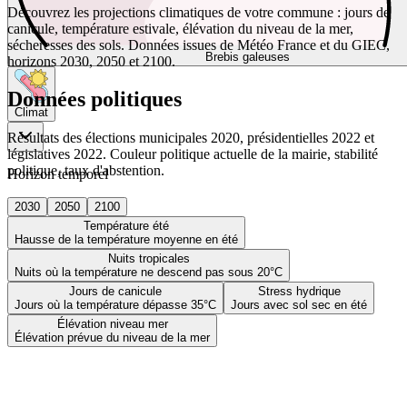
Découvrez les projections climatiques de votre commune : jours de
canicule, température estivale, élévation du niveau de la mer,
sécheresses des sols. Données issues de Météo France et du GIEC,
Brebis galeuses
horizons 2030, 2050 et 2100.
Données politiques
Climat
Résultats des élections municipales 2020, présidentielles 2022 et
législatives 2022. Couleur politique actuelle de la mairie, stabilité
politique, taux d'abstention.
Horizon temporel
2030
2050
2100
Température été
Hausse de la température moyenne en été
Nuits tropicales
Nuits où la température ne descend pas sous 20°C
Jours de canicule
Stress hydrique
Jours où la température dépasse 35°C
Jours avec sol sec en été
Élévation niveau mer
Élévation prévue du niveau de la mer