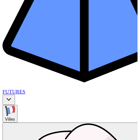
FUTURES
Villes