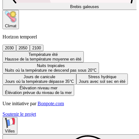
Brebis galeuses
Climat
Horizon temporel
2030
2050
2100
Température été
Hausse de la température moyenne en été
Nuits tropicales
Nuits où la température ne descend pas sous 20°C
Jours de canicule
Stress hydrique
Jours où la température dépasse 35°C
Jours avec sol sec en été
Élévation niveau mer
Élévation prévue du niveau de la mer
Une initiative par
Bonpote.com
Soutenir le projet
Villes