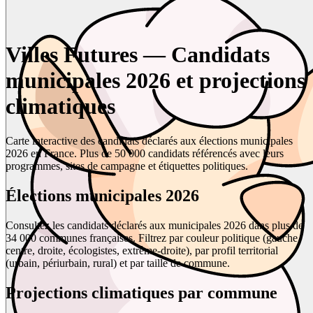
Villes Futures — Candidats
municipales 2026 et projections
climatiques
Carte interactive des candidats déclarés aux élections municipales
2026 en France. Plus de 50 000 candidats référencés avec leurs
programmes, sites de campagne et étiquettes politiques.
Élections municipales 2026
Consultez les candidats déclarés aux municipales 2026 dans plus de
34 000 communes françaises. Filtrez par couleur politique (gauche,
centre, droite, écologistes, extrême-droite), par profil territorial
(urbain, périurbain, rural) et par taille de commune.
Projections climatiques par commune