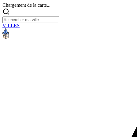
Chargement de la carte...
VILLES