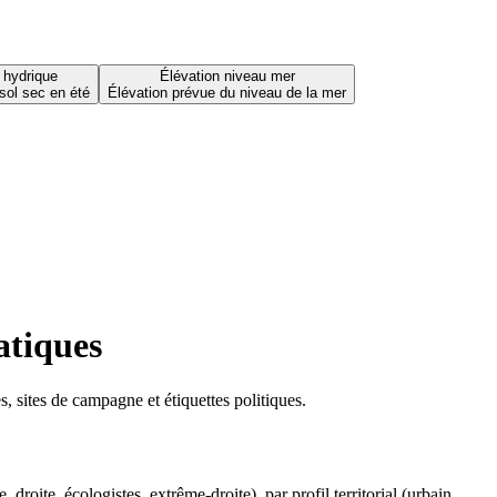
 hydrique
Élévation niveau mer
sol sec en été
Élévation prévue du niveau de la mer
atiques
 sites de campagne et étiquettes politiques.
oite, écologistes, extrême-droite), par profil territorial (urbain,