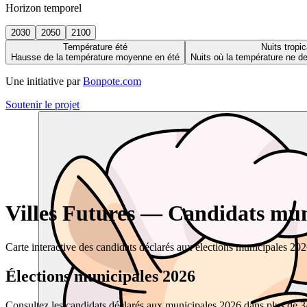
Horizon temporel
2030
2050
2100
Température été
Nuits tropic
Hausse de la température moyenne en été
Nuits où la température ne 
Une initiative par
Bonpote.com
Soutenir le projet
Villes Futures — Candidats muni
Carte interactive des candidats déclarés aux élections municipales 20
Élections municipales 2026
Consultez les candidats déclarés aux municipales 2026 dans plus de 34 0