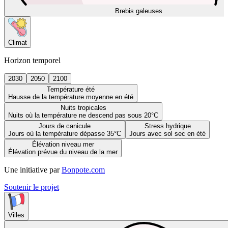
Brebis galeuses
Climat
Horizon temporel
2030
2050
2100
Température été
Hausse de la température moyenne en été
Nuits tropicales
Nuits où la température ne descend pas sous 20°C
Jours de canicule
Stress hydrique
Jours où la température dépasse 35°C
Jours avec sol sec en été
Élévation niveau mer
Élévation prévue du niveau de la mer
Une initiative par
Bonpote.com
Soutenir le projet
Villes