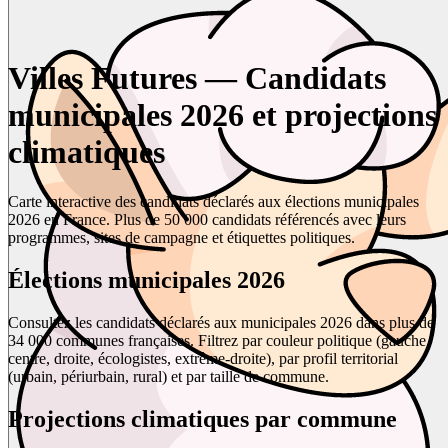
Villes Futures — Candidats
municipales 2026 et projections
climatiques
Carte interactive des candidats déclarés aux élections municipales
2026 en France. Plus de 50 000 candidats référencés avec leurs
programmes, sites de campagne et étiquettes politiques.
Élections municipales 2026
Consultez les candidats déclarés aux municipales 2026 dans plus de
34 000 communes françaises. Filtrez par couleur politique (gauche,
centre, droite, écologistes, extrême-droite), par profil territorial
(urbain, périurbain, rural) et par taille de commune.
Projections climatiques par commune