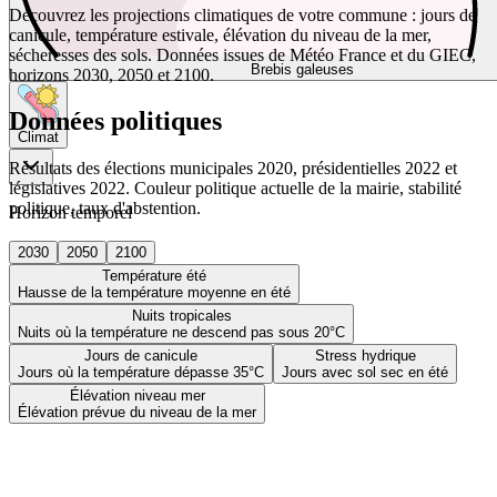
Découvrez les projections climatiques de votre commune : jours de
canicule, température estivale, élévation du niveau de la mer,
sécheresses des sols. Données issues de Météo France et du GIEC,
Brebis galeuses
horizons 2030, 2050 et 2100.
Données politiques
Climat
Résultats des élections municipales 2020, présidentielles 2022 et
législatives 2022. Couleur politique actuelle de la mairie, stabilité
politique, taux d'abstention.
Horizon temporel
2030
2050
2100
Température été
Hausse de la température moyenne en été
Nuits tropicales
Nuits où la température ne descend pas sous 20°C
Jours de canicule
Stress hydrique
Jours où la température dépasse 35°C
Jours avec sol sec en été
Élévation niveau mer
Élévation prévue du niveau de la mer