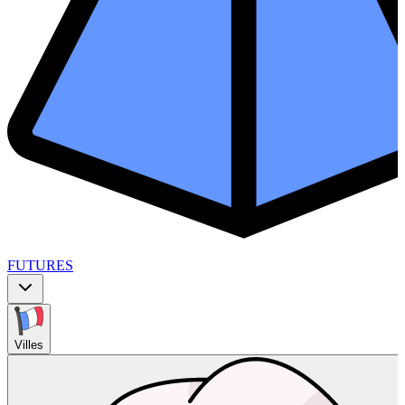
FUTURES
Villes