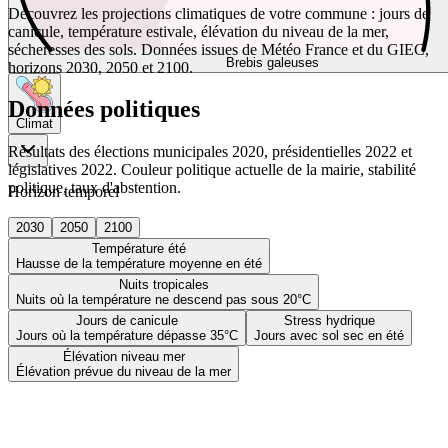
Découvrez les projections climatiques de votre commune : jours de
canicule, température estivale, élévation du niveau de la mer,
sécheresses des sols. Données issues de Météo France et du GIEC,
Brebis galeuses
horizons 2030, 2050 et 2100.
Données politiques
Climat
Résultats des élections municipales 2020, présidentielles 2022 et
législatives 2022. Couleur politique actuelle de la mairie, stabilité
politique, taux d'abstention.
Horizon temporel
2030
2050
2100
Température été
Hausse de la température moyenne en été
Nuits tropicales
Nuits où la température ne descend pas sous 20°C
Jours de canicule
Stress hydrique
Jours où la température dépasse 35°C
Jours avec sol sec en été
Élévation niveau mer
Élévation prévue du niveau de la mer