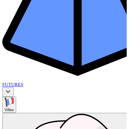
FUTURES
Villes