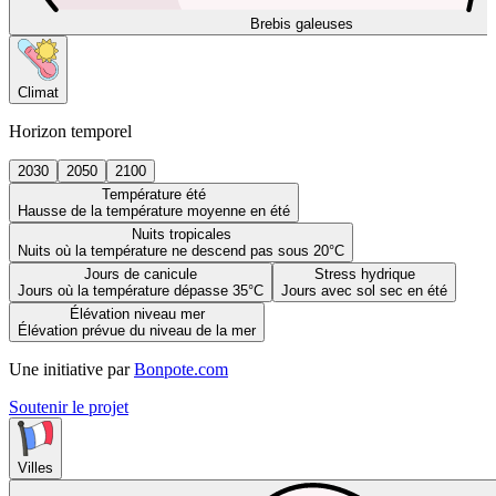
Brebis galeuses
Climat
Horizon temporel
2030
2050
2100
Température été
Hausse de la température moyenne en été
Nuits tropicales
Nuits où la température ne descend pas sous 20°C
Jours de canicule
Stress hydrique
Jours où la température dépasse 35°C
Jours avec sol sec en été
Élévation niveau mer
Élévation prévue du niveau de la mer
Une initiative par
Bonpote.com
Soutenir le projet
Villes