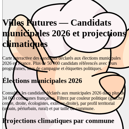
Villes Futures — Candidats
municipales 2026 et projections
climatiques
Carte interactive des candidats déclarés aux élections municipales
2026 en France. Plus de 50 000 candidats référencés avec leurs
programmes, sites de campagne et étiquettes politiques.
Élections municipales 2026
Consultez les candidats déclarés aux municipales 2026 dans plus de
34 000 communes françaises. Filtrez par couleur politique (gauche,
centre, droite, écologistes, extrême-droite), par profil territorial
(urbain, périurbain, rural) et par taille de commune.
Projections climatiques par commune