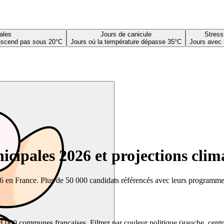
ales
Jours de canicule
Stress
descend pas sous 20°C
Jours où la température dépasse 35°C
Jours avec 
cipales 2026 et projections clim
26 en France. Plus de 50 000 candidats référencés avec leurs programmes,
00 communes françaises. Filtrez par couleur politique (gauche, centre, dr