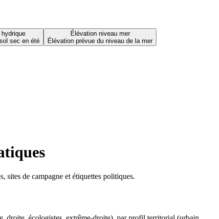
 hydrique
Élévation niveau mer
sol sec en été
Élévation prévue du niveau de la mer
atiques
 sites de campagne et étiquettes politiques.
oite, écologistes, extrême-droite), par profil territorial (urbain,