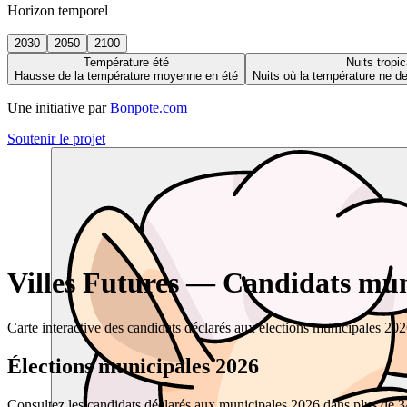
Horizon temporel
2030
2050
2100
Température été
Nuits tropic
Hausse de la température moyenne en été
Nuits où la température ne 
Une initiative par
Bonpote.com
Soutenir le projet
Villes Futures — Candidats muni
Carte interactive des candidats déclarés aux élections municipales 20
Élections municipales 2026
Consultez les candidats déclarés aux municipales 2026 dans plus de 34 0