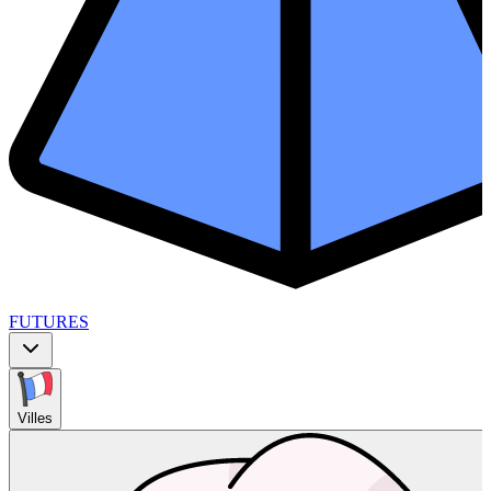
FUTURES
Villes