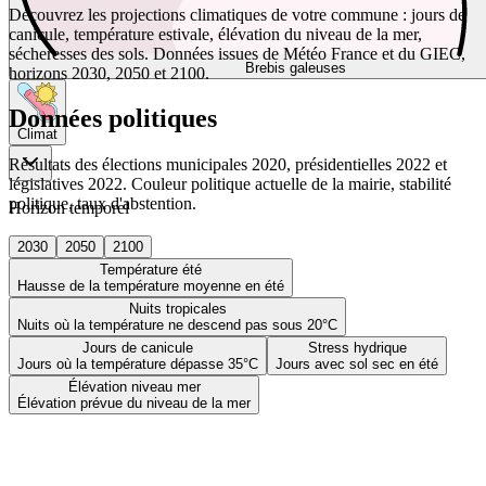
Découvrez les projections climatiques de votre commune : jours de
canicule, température estivale, élévation du niveau de la mer,
sécheresses des sols. Données issues de Météo France et du GIEC,
Brebis galeuses
horizons 2030, 2050 et 2100.
Données politiques
Climat
Résultats des élections municipales 2020, présidentielles 2022 et
législatives 2022. Couleur politique actuelle de la mairie, stabilité
politique, taux d'abstention.
Horizon temporel
2030
2050
2100
Température été
Hausse de la température moyenne en été
Nuits tropicales
Nuits où la température ne descend pas sous 20°C
Jours de canicule
Stress hydrique
Jours où la température dépasse 35°C
Jours avec sol sec en été
Élévation niveau mer
Élévation prévue du niveau de la mer