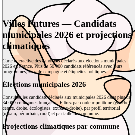
Villes Futures — Candidats
municipales 2026 et projections
climatiques
Carte interactive des candidats déclarés aux élections municipales
2026 en France. Plus de 50 000 candidats référencés avec leurs
programmes, sites de campagne et étiquettes politiques.
Élections municipales 2026
Consultez les candidats déclarés aux municipales 2026 dans plus de
34 000 communes françaises. Filtrez par couleur politique (gauche,
centre, droite, écologistes, extrême-droite), par profil territorial
(urbain, périurbain, rural) et par taille de commune.
Projections climatiques par commune