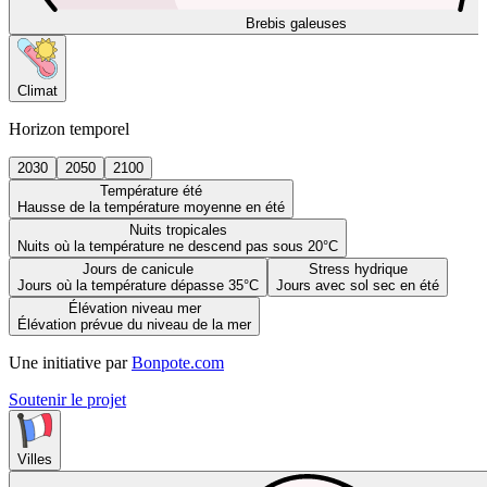
Brebis galeuses
Climat
Horizon temporel
2030
2050
2100
Température été
Hausse de la température moyenne en été
Nuits tropicales
Nuits où la température ne descend pas sous 20°C
Jours de canicule
Stress hydrique
Jours où la température dépasse 35°C
Jours avec sol sec en été
Élévation niveau mer
Élévation prévue du niveau de la mer
Une initiative par
Bonpote.com
Soutenir le projet
Villes