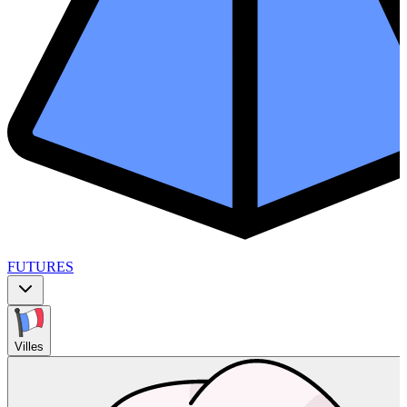
FUTURES
Villes