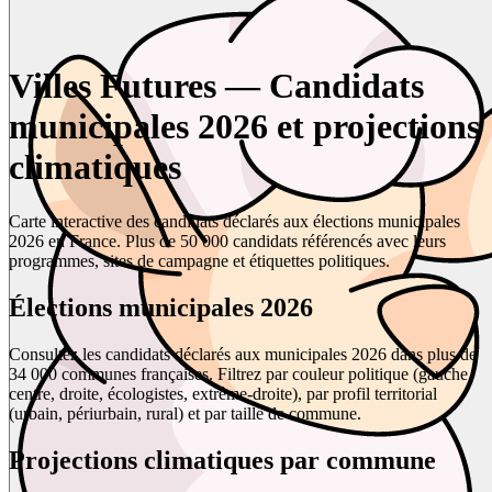
Villes Futures — Candidats
municipales 2026 et projections
climatiques
Carte interactive des candidats déclarés aux élections municipales
2026 en France. Plus de 50 000 candidats référencés avec leurs
programmes, sites de campagne et étiquettes politiques.
Élections municipales 2026
Consultez les candidats déclarés aux municipales 2026 dans plus de
34 000 communes françaises. Filtrez par couleur politique (gauche,
centre, droite, écologistes, extrême-droite), par profil territorial
(urbain, périurbain, rural) et par taille de commune.
Projections climatiques par commune