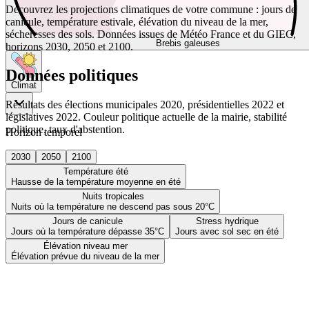
Découvrez les projections climatiques de votre commune : jours de
canicule, température estivale, élévation du niveau de la mer,
sécheresses des sols. Données issues de Météo France et du GIEC,
Brebis galeuses
horizons 2030, 2050 et 2100.
Données politiques
Climat
Résultats des élections municipales 2020, présidentielles 2022 et
législatives 2022. Couleur politique actuelle de la mairie, stabilité
politique, taux d'abstention.
Horizon temporel
2030
2050
2100
Température été
Hausse de la température moyenne en été
Nuits tropicales
Nuits où la température ne descend pas sous 20°C
Jours de canicule
Stress hydrique
Jours où la température dépasse 35°C
Jours avec sol sec en été
Élévation niveau mer
Élévation prévue du niveau de la mer