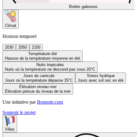
Brebis galeuses
Climat
Horizon temporel
2030
2050
2100
Température été
Hausse de la température moyenne en été
Nuits tropicales
Nuits où la température ne descend pas sous 20°C
Jours de canicule
Stress hydrique
Jours où la température dépasse 35°C
Jours avec sol sec en été
Élévation niveau mer
Élévation prévue du niveau de la mer
Une initiative par
Bonpote.com
Soutenir le projet
Villes