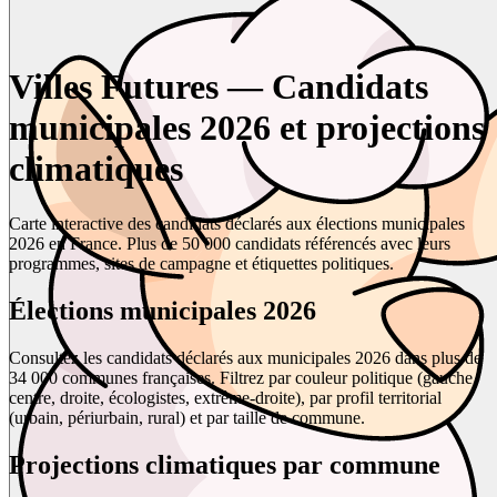
Villes Futures — Candidats
municipales 2026 et projections
climatiques
Carte interactive des candidats déclarés aux élections municipales
2026 en France. Plus de 50 000 candidats référencés avec leurs
programmes, sites de campagne et étiquettes politiques.
Élections municipales 2026
Consultez les candidats déclarés aux municipales 2026 dans plus de
34 000 communes françaises. Filtrez par couleur politique (gauche,
centre, droite, écologistes, extrême-droite), par profil territorial
(urbain, périurbain, rural) et par taille de commune.
Projections climatiques par commune