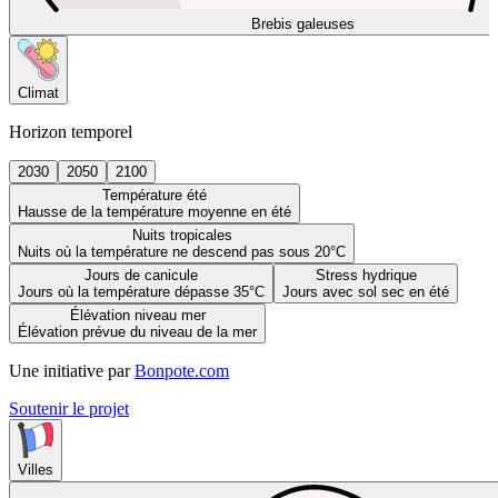
Brebis galeuses
Climat
Horizon temporel
2030
2050
2100
Température été
Hausse de la température moyenne en été
Nuits tropicales
Nuits où la température ne descend pas sous 20°C
Jours de canicule
Stress hydrique
Jours où la température dépasse 35°C
Jours avec sol sec en été
Élévation niveau mer
Élévation prévue du niveau de la mer
Une initiative par
Bonpote.com
Soutenir le projet
Villes