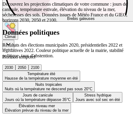
Découvrez les projections climatiques de votre commune : jours de
canicule, température estivale, élévation du niveau de la mer,
sécheresses des sols. Données issues de Météo France et du GIEC,
Brebis galeuses
horizons 2030, 2050 et 2100.
Données politiques
Climat
Résultats des élections municipales 2020, présidentielles 2022 et
législatives 2022. Couleur politique actuelle de la mairie, stabilité
politique, taux d'abstention.
Horizon temporel
2030
2050
2100
Température été
Hausse de la température moyenne en été
Nuits tropicales
Nuits où la température ne descend pas sous 20°C
Jours de canicule
Stress hydrique
Jours où la température dépasse 35°C
Jours avec sol sec en été
Élévation niveau mer
Élévation prévue du niveau de la mer