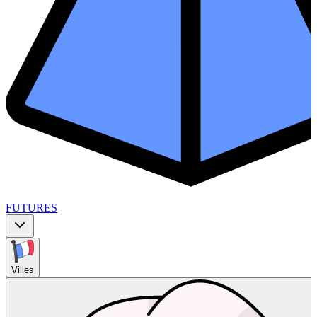
FUTURES
Villes