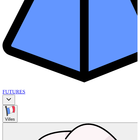
FUTURES
Villes