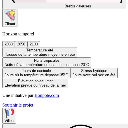
Brebis galeuses
Climat
Horizon temporel
2030
2050
2100
Température été
Hausse de la température moyenne en été
Nuits tropicales
Nuits où la température ne descend pas sous 20°C
Jours de canicule
Stress hydrique
Jours où la température dépasse 35°C
Jours avec sol sec en été
Élévation niveau mer
Élévation prévue du niveau de la mer
Une initiative par
Bonpote.com
Soutenir le projet
Villes