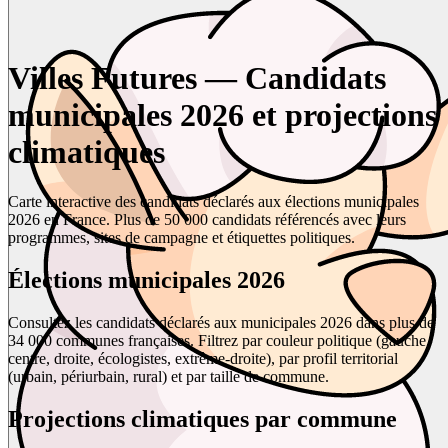
Villes Futures — Candidats
municipales 2026 et projections
climatiques
Carte interactive des candidats déclarés aux élections municipales
2026 en France. Plus de 50 000 candidats référencés avec leurs
programmes, sites de campagne et étiquettes politiques.
Élections municipales 2026
Consultez les candidats déclarés aux municipales 2026 dans plus de
34 000 communes françaises. Filtrez par couleur politique (gauche,
centre, droite, écologistes, extrême-droite), par profil territorial
(urbain, périurbain, rural) et par taille de commune.
Projections climatiques par commune