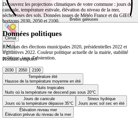
Découvrez les projections climatiques de votre commune : jours de
canicule, température estivale, élévation du niveau de la mer,
sécheresses des sols. Données issues de Météo France et du GIEC,
Brebis galeuses
horizons 2030, 2050 et 2100.
Données politiques
Climat
Résultats des élections municipales 2020, présidentielles 2022 et
législatives 2022. Couleur politique actuelle de la mairie, stabilité
politique, taux d'abstention.
Horizon temporel
2030
2050
2100
Température été
Hausse de la température moyenne en été
Nuits tropicales
Nuits où la température ne descend pas sous 20°C
Jours de canicule
Stress hydrique
Jours où la température dépasse 35°C
Jours avec sol sec en été
Élévation niveau mer
Élévation prévue du niveau de la mer