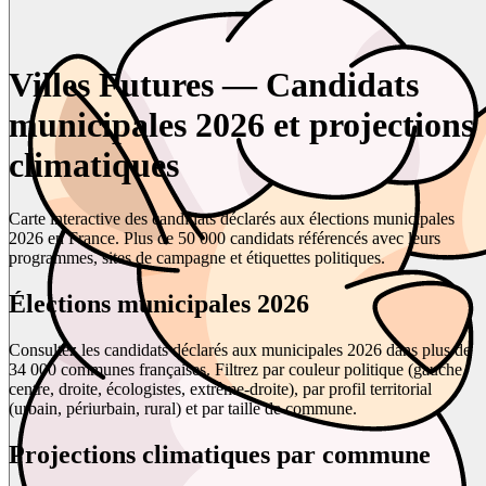
Villes Futures — Candidats
municipales 2026 et projections
climatiques
Carte interactive des candidats déclarés aux élections municipales
2026 en France. Plus de 50 000 candidats référencés avec leurs
programmes, sites de campagne et étiquettes politiques.
Élections municipales 2026
Consultez les candidats déclarés aux municipales 2026 dans plus de
34 000 communes françaises. Filtrez par couleur politique (gauche,
centre, droite, écologistes, extrême-droite), par profil territorial
(urbain, périurbain, rural) et par taille de commune.
Projections climatiques par commune