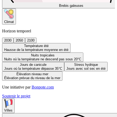
Brebis galeuses
Climat
Horizon temporel
2030
2050
2100
Température été
Hausse de la température moyenne en été
Nuits tropicales
Nuits où la température ne descend pas sous 20°C
Jours de canicule
Stress hydrique
Jours où la température dépasse 35°C
Jours avec sol sec en été
Élévation niveau mer
Élévation prévue du niveau de la mer
Une initiative par
Bonpote.com
Soutenir le projet
Villes