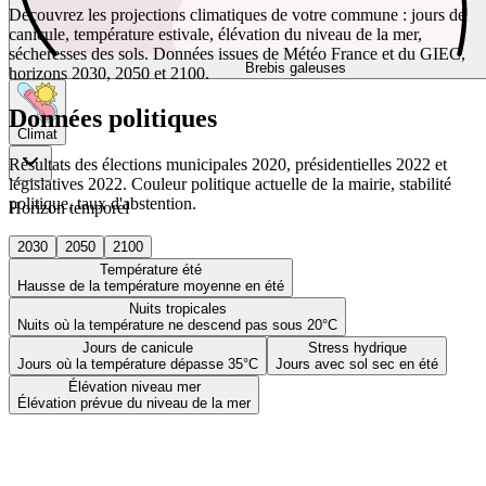
Découvrez les projections climatiques de votre commune : jours de
canicule, température estivale, élévation du niveau de la mer,
sécheresses des sols. Données issues de Météo France et du GIEC,
Brebis galeuses
horizons 2030, 2050 et 2100.
Données politiques
Climat
Résultats des élections municipales 2020, présidentielles 2022 et
législatives 2022. Couleur politique actuelle de la mairie, stabilité
politique, taux d'abstention.
Horizon temporel
2030
2050
2100
Température été
Hausse de la température moyenne en été
Nuits tropicales
Nuits où la température ne descend pas sous 20°C
Jours de canicule
Stress hydrique
Jours où la température dépasse 35°C
Jours avec sol sec en été
Élévation niveau mer
Élévation prévue du niveau de la mer