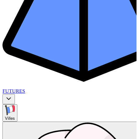
FUTURES
Villes