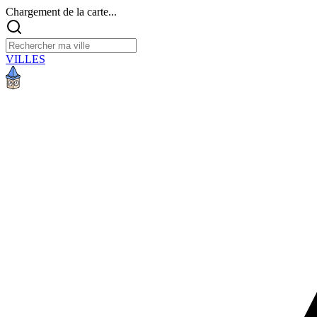
Chargement de la carte...
VILLES