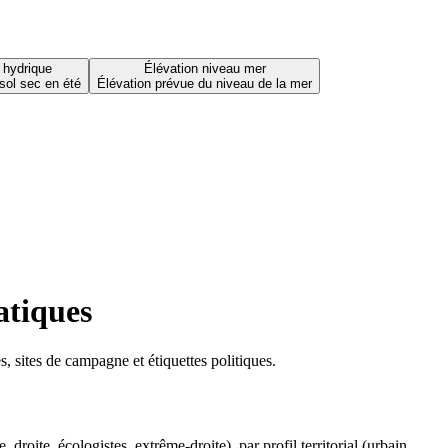
 hydrique
Élévation niveau mer
sol sec en été
Élévation prévue du niveau de la mer
atiques
 sites de campagne et étiquettes politiques.
oite, écologistes, extrême-droite), par profil territorial (urbain,