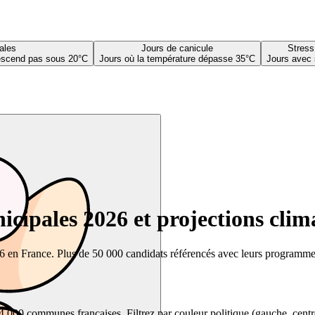
ales
Jours de canicule
Stress
descend pas sous 20°C
Jours où la température dépasse 35°C
Jours avec 
cipales 2026 et projections clim
26 en France. Plus de 50 000 candidats référencés avec leurs programmes,
00 communes françaises. Filtrez par couleur politique (gauche, centre, dr