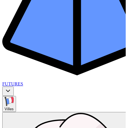
FUTURES
Villes