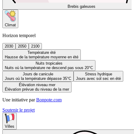
Brebis galeuses
Climat
Horizon temporel
2030
2050
2100
Température été
Hausse de la température moyenne en été
Nuits tropicales
Nuits où la température ne descend pas sous 20°C
Jours de canicule
Stress hydrique
Jours où la température dépasse 35°C
Jours avec sol sec en été
Élévation niveau mer
Élévation prévue du niveau de la mer
Une initiative par
Bonpote.com
Soutenir le projet
Villes