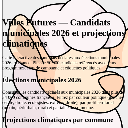
Villes Futures — Candidats
municipales 2026 et projections
climatiques
Carte interactive des candidats déclarés aux élections municipales
2026 en France. Plus de 50 000 candidats référencés avec leurs
programmes, sites de campagne et étiquettes politiques.
Élections municipales 2026
Consultez les candidats déclarés aux municipales 2026 dans plus de
34 000 communes françaises. Filtrez par couleur politique (gauche,
centre, droite, écologistes, extrême-droite), par profil territorial
(urbain, périurbain, rural) et par taille de commune.
Projections climatiques par commune