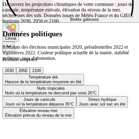
Découvrez les projections climatiques de votre commune : jours de
canicule, température estivale, élévation du niveau de la mer,
sécheresses des sols. Données issues de Météo France et du GIEC,
Brebis galeuses
horizons 2030, 2050 et 2100.
Données politiques
Climat
Résultats des élections municipales 2020, présidentielles 2022 et
législatives 2022. Couleur politique actuelle de la mairie, stabilité
politique, taux d'abstention.
Horizon temporel
2030
2050
2100
Température été
Hausse de la température moyenne en été
Nuits tropicales
Nuits où la température ne descend pas sous 20°C
Jours de canicule
Stress hydrique
Jours où la température dépasse 35°C
Jours avec sol sec en été
Élévation niveau mer
Élévation prévue du niveau de la mer