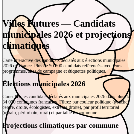
Villes Futures — Candidats
municipales 2026 et projections
climatiques
Carte interactive des candidats déclarés aux élections municipales
2026 en France. Plus de 50 000 candidats référencés avec leurs
programmes, sites de campagne et étiquettes politiques.
Élections municipales 2026
Consultez les candidats déclarés aux municipales 2026 dans plus de
34 000 communes françaises. Filtrez par couleur politique (gauche,
centre, droite, écologistes, extrême-droite), par profil territorial
(urbain, périurbain, rural) et par taille de commune.
Projections climatiques par commune