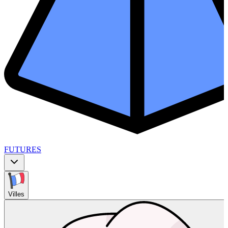
FUTURES
Villes