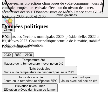
Découvrez les projections climatiques de votre commune : jours de
canicule, température estivale, élévation du niveau de la mer,
sécheresses des sols. Données issues de Météo France et du GIEC,
Brebis galeuses
horizons 2030, 2050 et 2100.
Données politiques
Climat
Résultats des élections municipales 2020, présidentielles 2022 et
législatives 2022. Couleur politique actuelle de la mairie, stabilité
politique, taux d'abstention.
Horizon temporel
2030
2050
2100
Température été
Hausse de la température moyenne en été
Nuits tropicales
Nuits où la température ne descend pas sous 20°C
Jours de canicule
Stress hydrique
Jours où la température dépasse 35°C
Jours avec sol sec en été
Élévation niveau mer
Élévation prévue du niveau de la mer