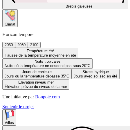
Brebis galeuses
Climat
Horizon temporel
2030
2050
2100
Température été
Hausse de la température moyenne en été
Nuits tropicales
Nuits où la température ne descend pas sous 20°C
Jours de canicule
Stress hydrique
Jours où la température dépasse 35°C
Jours avec sol sec en été
Élévation niveau mer
Élévation prévue du niveau de la mer
Une initiative par
Bonpote.com
Soutenir le projet
Villes