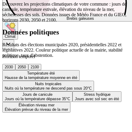
Découvrez les projections climatiques de votre commune : jours de
canicule, température estivale, élévation du niveau de la mer,
sécheresses des sols. Données issues de Météo France et du GIEC,
Brebis galeuses
horizons 2030, 2050 et 2100.
Données politiques
Climat
Résultats des élections municipales 2020, présidentielles 2022 et
législatives 2022. Couleur politique actuelle de la mairie, stabilité
politique, taux d'abstention.
Horizon temporel
2030
2050
2100
Température été
Hausse de la température moyenne en été
Nuits tropicales
Nuits où la température ne descend pas sous 20°C
Jours de canicule
Stress hydrique
Jours où la température dépasse 35°C
Jours avec sol sec en été
Élévation niveau mer
Élévation prévue du niveau de la mer