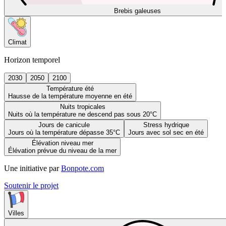
Brebis galeuses
Climat
Horizon temporel
2030
2050
2100
Température été
Hausse de la température moyenne en été
Nuits tropicales
Nuits où la température ne descend pas sous 20°C
Jours de canicule
Stress hydrique
Jours où la température dépasse 35°C
Jours avec sol sec en été
Élévation niveau mer
Élévation prévue du niveau de la mer
Une initiative par
Bonpote.com
Soutenir le projet
Villes