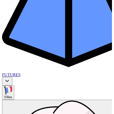
FUTURES
Villes