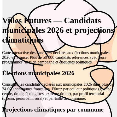
Villes Futures — Candidats
municipales 2026 et projections
climatiques
Carte interactive des candidats déclarés aux élections municipales
2026 en France. Plus de 50 000 candidats référencés avec leurs
programmes, sites de campagne et étiquettes politiques.
Élections municipales 2026
Consultez les candidats déclarés aux municipales 2026 dans plus de
34 000 communes françaises. Filtrez par couleur politique (gauche,
centre, droite, écologistes, extrême-droite), par profil territorial
(urbain, périurbain, rural) et par taille de commune.
Projections climatiques par commune