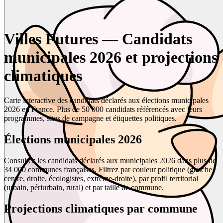
Villes Futures — Candidats
municipales 2026 et projections
climatiques
Carte interactive des candidats déclarés aux élections municipales
2026 en France. Plus de 50 000 candidats référencés avec leurs
programmes, sites de campagne et étiquettes politiques.
Élections municipales 2026
Consultez les candidats déclarés aux municipales 2026 dans plus de
34 000 communes françaises. Filtrez par couleur politique (gauche,
centre, droite, écologistes, extrême-droite), par profil territorial
(urbain, périurbain, rural) et par taille de commune.
Projections climatiques par commune