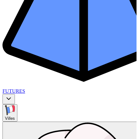
FUTURES
Villes