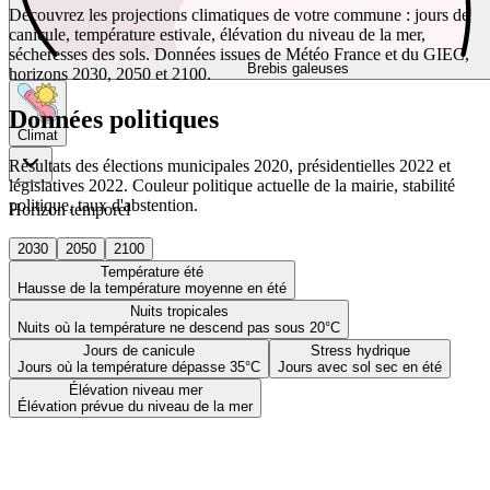
Découvrez les projections climatiques de votre commune : jours de
canicule, température estivale, élévation du niveau de la mer,
sécheresses des sols. Données issues de Météo France et du GIEC,
Brebis galeuses
horizons 2030, 2050 et 2100.
Données politiques
Climat
Résultats des élections municipales 2020, présidentielles 2022 et
législatives 2022. Couleur politique actuelle de la mairie, stabilité
politique, taux d'abstention.
Horizon temporel
2030
2050
2100
Température été
Hausse de la température moyenne en été
Nuits tropicales
Nuits où la température ne descend pas sous 20°C
Jours de canicule
Stress hydrique
Jours où la température dépasse 35°C
Jours avec sol sec en été
Élévation niveau mer
Élévation prévue du niveau de la mer