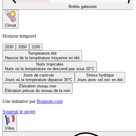
Brebis galeuses
Climat
Horizon temporel
2030
2050
2100
Température été
Hausse de la température moyenne en été
Nuits tropicales
Nuits où la température ne descend pas sous 20°C
Jours de canicule
Stress hydrique
Jours où la température dépasse 35°C
Jours avec sol sec en été
Élévation niveau mer
Élévation prévue du niveau de la mer
Une initiative par
Bonpote.com
Soutenir le projet
Villes