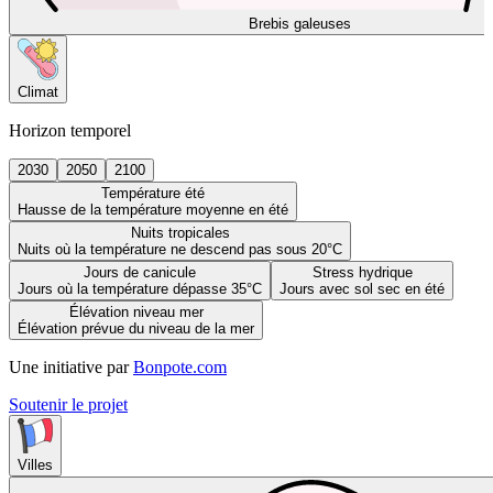
Brebis galeuses
Climat
Horizon temporel
2030
2050
2100
Température été
Hausse de la température moyenne en été
Nuits tropicales
Nuits où la température ne descend pas sous 20°C
Jours de canicule
Stress hydrique
Jours où la température dépasse 35°C
Jours avec sol sec en été
Élévation niveau mer
Élévation prévue du niveau de la mer
Une initiative par
Bonpote.com
Soutenir le projet
Villes