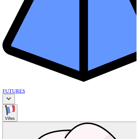
FUTURES
Villes