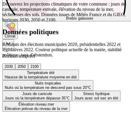
Découvrez les projections climatiques de votre commune : jours de
canicule, température estivale, élévation du niveau de la mer,
sécheresses des sols. Données issues de Météo France et du GIEC,
Brebis galeuses
horizons 2030, 2050 et 2100.
Données politiques
Climat
Résultats des élections municipales 2020, présidentielles 2022 et
législatives 2022. Couleur politique actuelle de la mairie, stabilité
politique, taux d'abstention.
Horizon temporel
2030
2050
2100
Température été
Hausse de la température moyenne en été
Nuits tropicales
Nuits où la température ne descend pas sous 20°C
Jours de canicule
Stress hydrique
Jours où la température dépasse 35°C
Jours avec sol sec en été
Élévation niveau mer
Élévation prévue du niveau de la mer