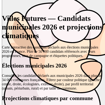
Villes Futures — Candidats
municipales 2026 et projections
climatiques
Carte interactive des candidats déclarés aux élections municipales
2026 en France. Plus de 50 000 candidats référencés avec leurs
programmes, sites de campagne et étiquettes politiques.
Élections municipales 2026
Consultez les candidats déclarés aux municipales 2026 dans plus de
34 000 communes françaises. Filtrez par couleur politique (gauche,
centre, droite, écologistes, extrême-droite), par profil territorial
(urbain, périurbain, rural) et par taille de commune.
Projections climatiques par commune