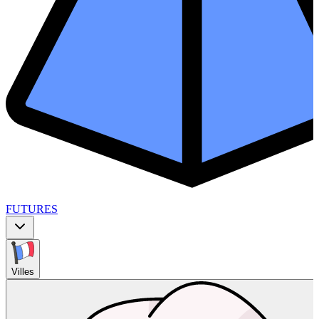
FUTURES
Villes