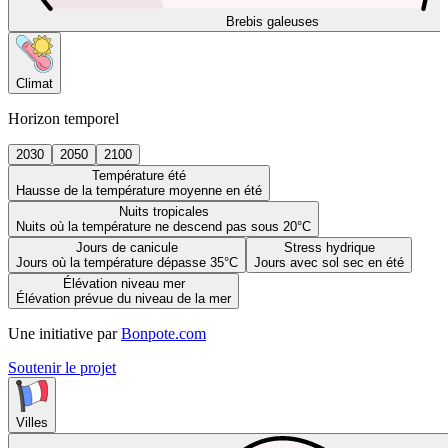
Brebis galeuses
Climat
Horizon temporel
2030
2050
2100
Température été
Hausse de la température moyenne en été
Nuits tropicales
Nuits où la température ne descend pas sous 20°C
Jours de canicule
Stress hydrique
Jours où la température dépasse 35°C
Jours avec sol sec en été
Élévation niveau mer
Élévation prévue du niveau de la mer
Une initiative par
Bonpote.com
Soutenir le projet
Villes