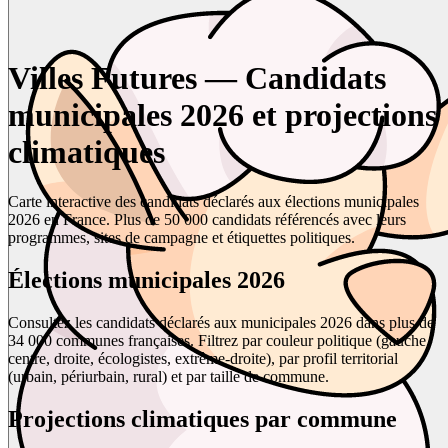
Villes Futures — Candidats
municipales 2026 et projections
climatiques
Carte interactive des candidats déclarés aux élections municipales
2026 en France. Plus de 50 000 candidats référencés avec leurs
programmes, sites de campagne et étiquettes politiques.
Élections municipales 2026
Consultez les candidats déclarés aux municipales 2026 dans plus de
34 000 communes françaises. Filtrez par couleur politique (gauche,
centre, droite, écologistes, extrême-droite), par profil territorial
(urbain, périurbain, rural) et par taille de commune.
Projections climatiques par commune