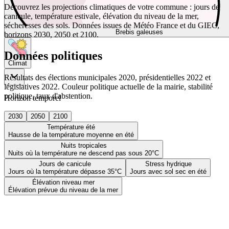
Découvrez les projections climatiques de votre commune : jours de
canicule, température estivale, élévation du niveau de la mer,
sécheresses des sols. Données issues de Météo France et du GIEC,
Brebis galeuses
horizons 2030, 2050 et 2100.
Données politiques
Climat
Résultats des élections municipales 2020, présidentielles 2022 et
législatives 2022. Couleur politique actuelle de la mairie, stabilité
politique, taux d'abstention.
Horizon temporel
2030
2050
2100
Température été
Hausse de la température moyenne en été
Nuits tropicales
Nuits où la température ne descend pas sous 20°C
Jours de canicule
Stress hydrique
Jours où la température dépasse 35°C
Jours avec sol sec en été
Élévation niveau mer
Élévation prévue du niveau de la mer