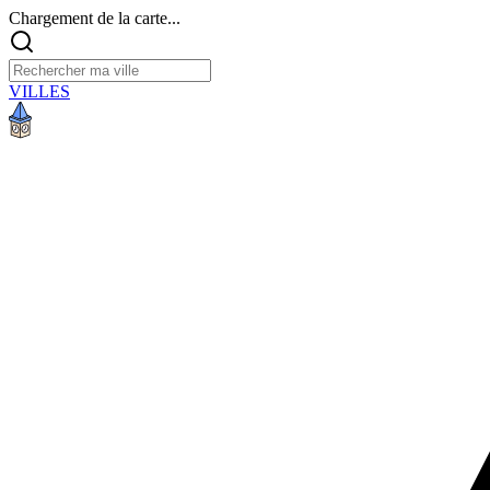
Chargement de la carte...
VILLES