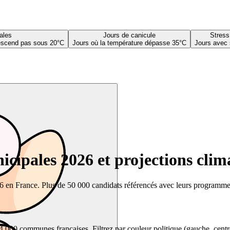
ales
Jours de canicule
Stress
descend pas sous 20°C
Jours où la température dépasse 35°C
Jours avec 
cipales 2026 et projections clim
26 en France. Plus de 50 000 candidats référencés avec leurs programmes,
00 communes françaises. Filtrez par couleur politique (gauche, centre, dr