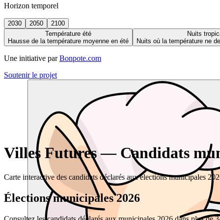
Horizon temporel
2030
2050
2100
Température été
Nuits tropic
Hausse de la température moyenne en été
Nuits où la température ne 
Une initiative par
Bonpote.com
Soutenir le projet
Villes Futures — Candidats muni
Carte interactive des candidats déclarés aux élections municipales 20
Élections municipales 2026
Consultez les candidats déclarés aux municipales 2026 dans plus de 34 0