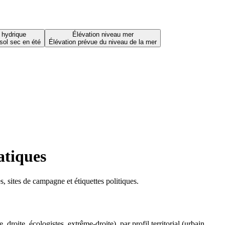
 hydrique
Élévation niveau mer
sol sec en été
Élévation prévue du niveau de la mer
atiques
 sites de campagne et étiquettes politiques.
oite, écologistes, extrême-droite), par profil territorial (urbain,