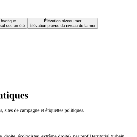
 hydrique
Élévation niveau mer
sol sec en été
Élévation prévue du niveau de la mer
atiques
 sites de campagne et étiquettes politiques.
oite, écologistes, extrême-droite), par profil territorial (urbain,