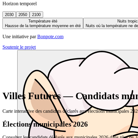
Horizon temporel
2030
2050
2100
Température été
Nuits tropic
Hausse de la température moyenne en été
Nuits où la température ne 
Une initiative par
Bonpote.com
Soutenir le projet
Villes Futures — Candidats muni
Carte interactive des candidats déclarés aux élections municipales 20
Élections municipales 2026
Consultez les candidats déclarés aux municipales 2026 dans plus de 34 0