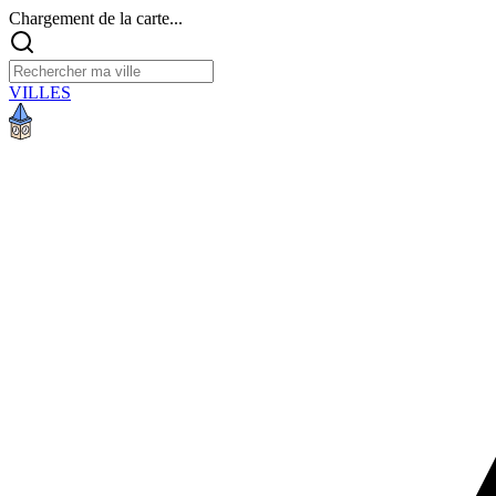
Chargement de la carte...
VILLES