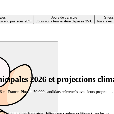
ales
Jours de canicule
Stress
descend pas sous 20°C
Jours où la température dépasse 35°C
Jours avec 
cipales 2026 et projections clim
26 en France. Plus de 50 000 candidats référencés avec leurs programmes,
00 communes françaises. Filtrez par couleur politique (gauche, centre, dr