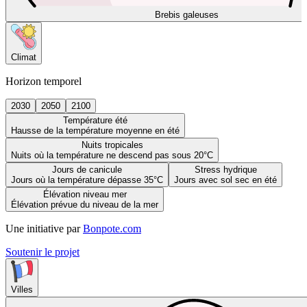
Brebis galeuses
Climat
Horizon temporel
2030
2050
2100
Température été
Hausse de la température moyenne en été
Nuits tropicales
Nuits où la température ne descend pas sous 20°C
Jours de canicule
Stress hydrique
Jours où la température dépasse 35°C
Jours avec sol sec en été
Élévation niveau mer
Élévation prévue du niveau de la mer
Une initiative par
Bonpote.com
Soutenir le projet
Villes