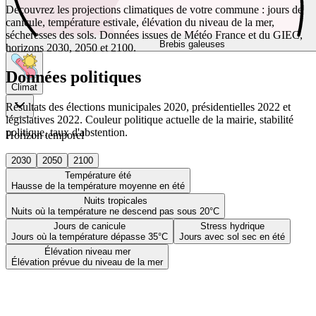
Découvrez les projections climatiques de votre commune : jours de
canicule, température estivale, élévation du niveau de la mer,
sécheresses des sols. Données issues de Météo France et du GIEC,
Brebis galeuses
horizons 2030, 2050 et 2100.
Données politiques
Climat
Résultats des élections municipales 2020, présidentielles 2022 et
législatives 2022. Couleur politique actuelle de la mairie, stabilité
politique, taux d'abstention.
Horizon temporel
2030
2050
2100
Température été
Hausse de la température moyenne en été
Nuits tropicales
Nuits où la température ne descend pas sous 20°C
Jours de canicule
Stress hydrique
Jours où la température dépasse 35°C
Jours avec sol sec en été
Élévation niveau mer
Élévation prévue du niveau de la mer