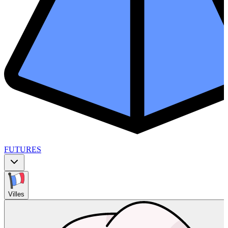
FUTURES
Villes