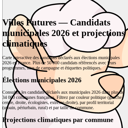
Villes Futures — Candidats
municipales 2026 et projections
climatiques
Carte interactive des candidats déclarés aux élections municipales
2026 en France. Plus de 50 000 candidats référencés avec leurs
programmes, sites de campagne et étiquettes politiques.
Élections municipales 2026
Consultez les candidats déclarés aux municipales 2026 dans plus de
34 000 communes françaises. Filtrez par couleur politique (gauche,
centre, droite, écologistes, extrême-droite), par profil territorial
(urbain, périurbain, rural) et par taille de commune.
Projections climatiques par commune