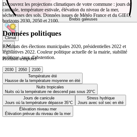
Découvrez les projections climatiques de votre commune : jours de
canicule, température estivale, élévation du niveau de la mer,
sécheresses des sols. Données issues de Météo France et du GIEC,
Brebis galeuses
horizons 2030, 2050 et 2100.
Données politiques
Climat
Résultats des élections municipales 2020, présidentielles 2022 et
législatives 2022. Couleur politique actuelle de la mairie, stabilité
politique, taux d'abstention.
Horizon temporel
2030
2050
2100
Température été
Hausse de la température moyenne en été
Nuits tropicales
Nuits où la température ne descend pas sous 20°C
Jours de canicule
Stress hydrique
Jours où la température dépasse 35°C
Jours avec sol sec en été
Élévation niveau mer
Élévation prévue du niveau de la mer