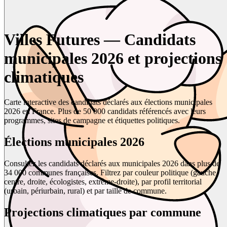
Villes Futures — Candidats
municipales 2026 et projections
climatiques
Carte interactive des candidats déclarés aux élections municipales
2026 en France. Plus de 50 000 candidats référencés avec leurs
programmes, sites de campagne et étiquettes politiques.
Élections municipales 2026
Consultez les candidats déclarés aux municipales 2026 dans plus de
34 000 communes françaises. Filtrez par couleur politique (gauche,
centre, droite, écologistes, extrême-droite), par profil territorial
(urbain, périurbain, rural) et par taille de commune.
Projections climatiques par commune