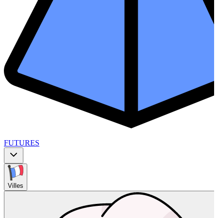
FUTURES
Villes