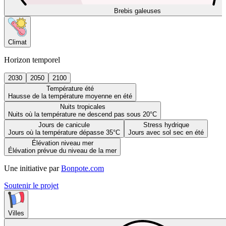
Brebis galeuses
Climat
Horizon temporel
2030
2050
2100
Température été
Hausse de la température moyenne en été
Nuits tropicales
Nuits où la température ne descend pas sous 20°C
Jours de canicule
Stress hydrique
Jours où la température dépasse 35°C
Jours avec sol sec en été
Élévation niveau mer
Élévation prévue du niveau de la mer
Une initiative par
Bonpote.com
Soutenir le projet
Villes