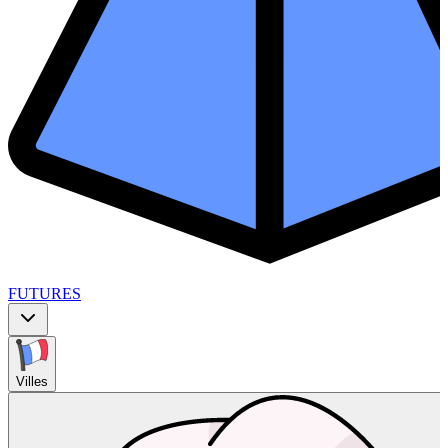
FUTURES
Villes