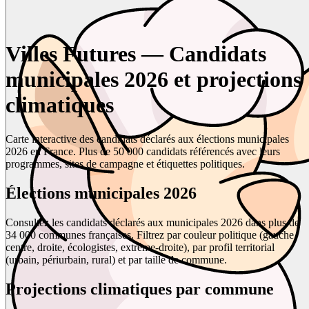
Villes Futures — Candidats
municipales 2026 et projections
climatiques
Carte interactive des candidats déclarés aux élections municipales
2026 en France. Plus de 50 000 candidats référencés avec leurs
programmes, sites de campagne et étiquettes politiques.
Élections municipales 2026
Consultez les candidats déclarés aux municipales 2026 dans plus de
34 000 communes françaises. Filtrez par couleur politique (gauche,
centre, droite, écologistes, extrême-droite), par profil territorial
(urbain, périurbain, rural) et par taille de commune.
Projections climatiques par commune