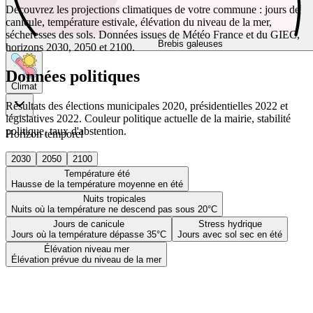
Découvrez les projections climatiques de votre commune : jours de
canicule, température estivale, élévation du niveau de la mer,
sécheresses des sols. Données issues de Météo France et du GIEC,
Brebis galeuses
horizons 2030, 2050 et 2100.
Données politiques
Climat
Résultats des élections municipales 2020, présidentielles 2022 et
législatives 2022. Couleur politique actuelle de la mairie, stabilité
politique, taux d'abstention.
Horizon temporel
2030
2050
2100
Température été
Hausse de la température moyenne en été
Nuits tropicales
Nuits où la température ne descend pas sous 20°C
Jours de canicule
Stress hydrique
Jours où la température dépasse 35°C
Jours avec sol sec en été
Élévation niveau mer
Élévation prévue du niveau de la mer