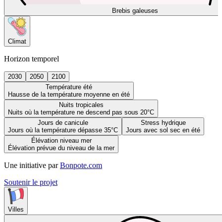
Brebis galeuses
Climat
Horizon temporel
2030
2050
2100
Température été
Hausse de la température moyenne en été
Nuits tropicales
Nuits où la température ne descend pas sous 20°C
Jours de canicule
Stress hydrique
Jours où la température dépasse 35°C
Jours avec sol sec en été
Élévation niveau mer
Élévation prévue du niveau de la mer
Une initiative par
Bonpote.com
Soutenir le projet
Villes