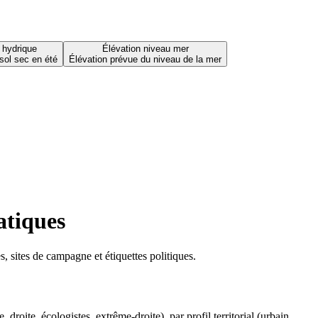
 hydrique
Élévation niveau mer
sol sec en été
Élévation prévue du niveau de la mer
atiques
 sites de campagne et étiquettes politiques.
oite, écologistes, extrême-droite), par profil territorial (urbain,