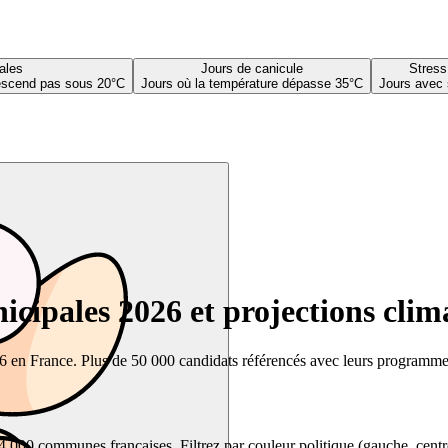
ales
Jours de canicule
Stress
descend pas sous 20°C
Jours où la température dépasse 35°C
Jours avec 
cipales 2026 et projections clim
26 en France. Plus de 50 000 candidats référencés avec leurs programmes,
00 communes françaises. Filtrez par couleur politique (gauche, centre, dr