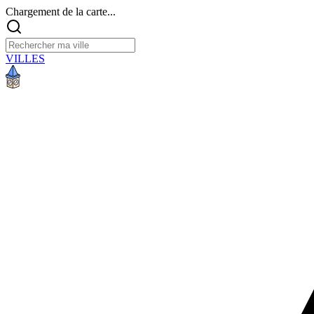
Chargement de la carte...
VILLES