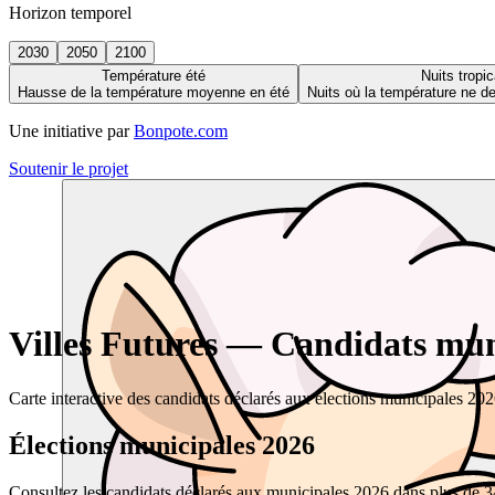
Horizon temporel
2030
2050
2100
Température été
Nuits tropic
Hausse de la température moyenne en été
Nuits où la température ne 
Une initiative par
Bonpote.com
Soutenir le projet
Villes Futures — Candidats muni
Carte interactive des candidats déclarés aux élections municipales 20
Élections municipales 2026
Consultez les candidats déclarés aux municipales 2026 dans plus de 34 0