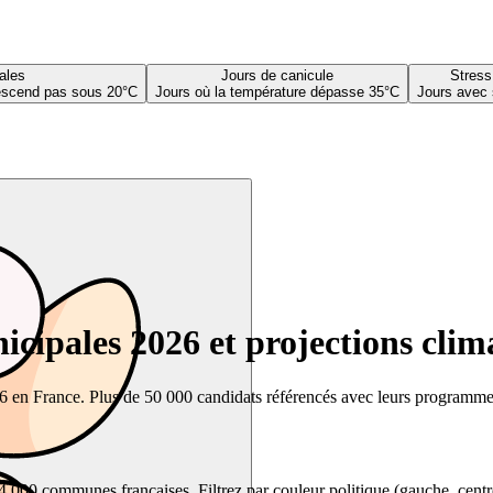
ales
Jours de canicule
Stress
descend pas sous 20°C
Jours où la température dépasse 35°C
Jours avec 
cipales 2026 et projections clim
26 en France. Plus de 50 000 candidats référencés avec leurs programmes,
00 communes françaises. Filtrez par couleur politique (gauche, centre, dr