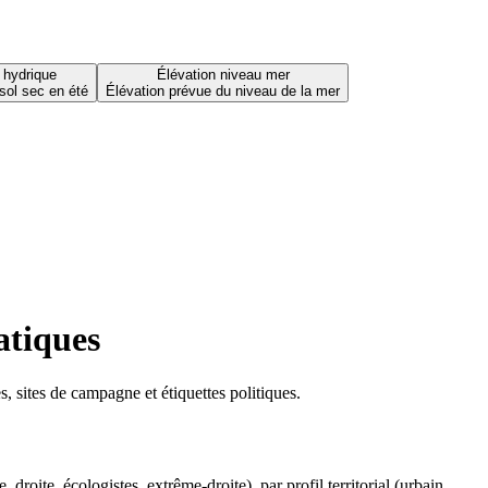
 hydrique
Élévation niveau mer
sol sec en été
Élévation prévue du niveau de la mer
atiques
 sites de campagne et étiquettes politiques.
oite, écologistes, extrême-droite), par profil territorial (urbain,