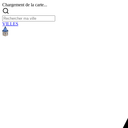
Chargement de la carte...
VILLES