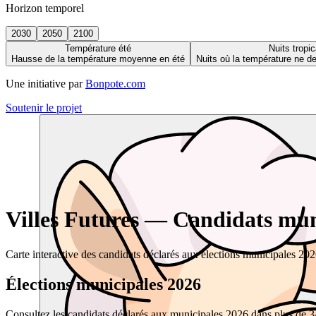
Horizon temporel
2030
2050
2100
Température été
Nuits tropic
Hausse de la température moyenne en été
Nuits où la température ne 
Une initiative par
Bonpote.com
Soutenir le projet
Villes Futures — Candidats muni
Carte interactive des candidats déclarés aux élections municipales 20
Élections municipales 2026
Consultez les candidats déclarés aux municipales 2026 dans plus de 34 0