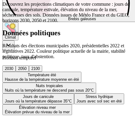
Découvrez les projections climatiques de votre commune : jours de
canicule, température estivale, élévation du niveau de la mer,
sécheresses des sols. Données issues de Météo France et du GIEC,
Brebis galeuses
horizons 2030, 2050 et 2100.
Données politiques
Climat
Résultats des élections municipales 2020, présidentielles 2022 et
législatives 2022. Couleur politique actuelle de la mairie, stabilité
politique, taux d'abstention.
Horizon temporel
2030
2050
2100
Température été
Hausse de la température moyenne en été
Nuits tropicales
Nuits où la température ne descend pas sous 20°C
Jours de canicule
Stress hydrique
Jours où la température dépasse 35°C
Jours avec sol sec en été
Élévation niveau mer
Élévation prévue du niveau de la mer