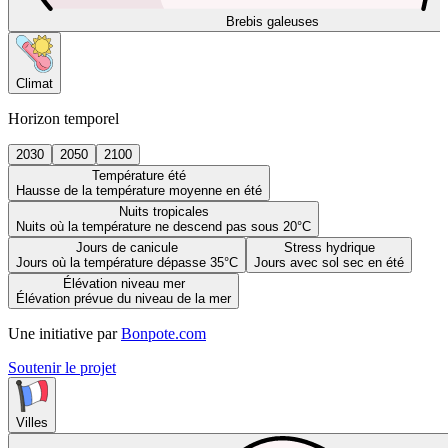
Brebis galeuses
Climat
Horizon temporel
2030
2050
2100
Température été
Hausse de la température moyenne en été
Nuits tropicales
Nuits où la température ne descend pas sous 20°C
Jours de canicule
Stress hydrique
Jours où la température dépasse 35°C
Jours avec sol sec en été
Élévation niveau mer
Élévation prévue du niveau de la mer
Une initiative par
Bonpote.com
Soutenir le projet
Villes