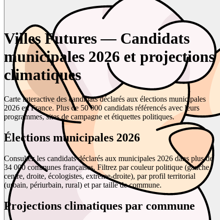
Villes Futures — Candidats
municipales 2026 et projections
climatiques
Carte interactive des candidats déclarés aux élections municipales
2026 en France. Plus de 50 000 candidats référencés avec leurs
programmes, sites de campagne et étiquettes politiques.
Élections municipales 2026
Consultez les candidats déclarés aux municipales 2026 dans plus de
34 000 communes françaises. Filtrez par couleur politique (gauche,
centre, droite, écologistes, extrême-droite), par profil territorial
(urbain, périurbain, rural) et par taille de commune.
Projections climatiques par commune