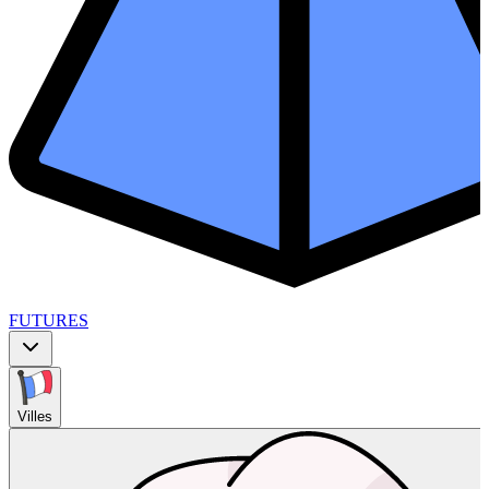
FUTURES
Villes