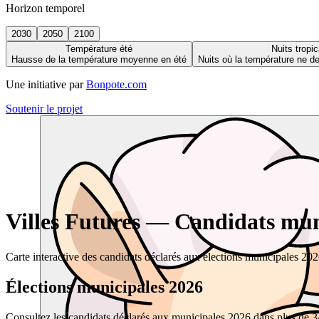
Horizon temporel
2030
2050
2100
Température été
Nuits tropic
Hausse de la température moyenne en été
Nuits où la température ne 
Une initiative par
Bonpote.com
Soutenir le projet
Villes Futures — Candidats muni
Carte interactive des candidats déclarés aux élections municipales 20
Élections municipales 2026
Consultez les candidats déclarés aux municipales 2026 dans plus de 34 0