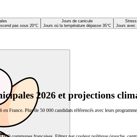
ales
Jours de canicule
Stress
descend pas sous 20°C
Jours où la température dépasse 35°C
Jours avec 
cipales 2026 et projections clim
26 en France. Plus de 50 000 candidats référencés avec leurs programmes,
00 communes françaises. Filtrez par couleur politique (gauche, centre, dr