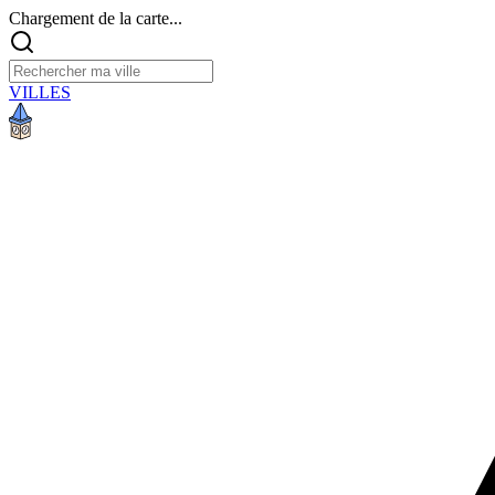
Chargement de la carte...
VILLES