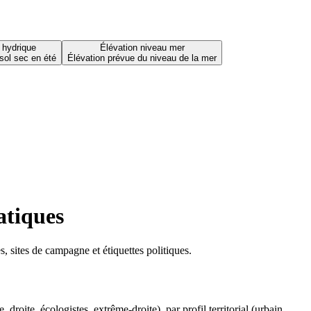
 hydrique
Élévation niveau mer
sol sec en été
Élévation prévue du niveau de la mer
atiques
 sites de campagne et étiquettes politiques.
oite, écologistes, extrême-droite), par profil territorial (urbain,