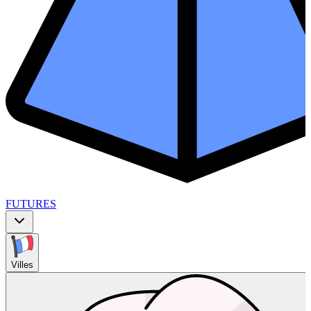
FUTURES
Villes