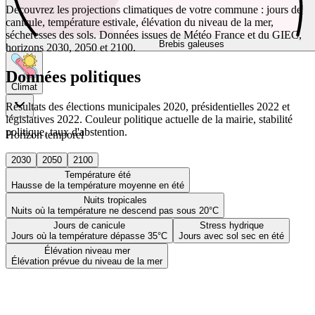
Découvrez les projections climatiques de votre commune : jours de
canicule, température estivale, élévation du niveau de la mer,
sécheresses des sols. Données issues de Météo France et du GIEC,
Brebis galeuses
horizons 2030, 2050 et 2100.
Données politiques
Climat
Résultats des élections municipales 2020, présidentielles 2022 et
législatives 2022. Couleur politique actuelle de la mairie, stabilité
politique, taux d'abstention.
Horizon temporel
2030
2050
2100
Température été
Hausse de la température moyenne en été
Nuits tropicales
Nuits où la température ne descend pas sous 20°C
Jours de canicule
Stress hydrique
Jours où la température dépasse 35°C
Jours avec sol sec en été
Élévation niveau mer
Élévation prévue du niveau de la mer