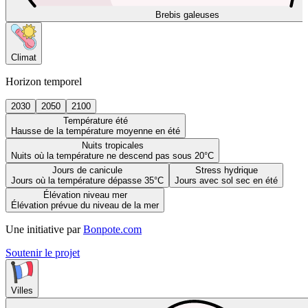
Brebis galeuses
Climat
Horizon temporel
2030
2050
2100
Température été
Hausse de la température moyenne en été
Nuits tropicales
Nuits où la température ne descend pas sous 20°C
Jours de canicule
Stress hydrique
Jours où la température dépasse 35°C
Jours avec sol sec en été
Élévation niveau mer
Élévation prévue du niveau de la mer
Une initiative par
Bonpote.com
Soutenir le projet
Villes