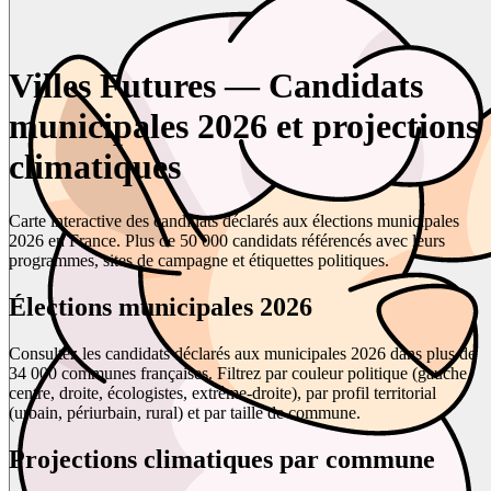
Villes Futures — Candidats
municipales 2026 et projections
climatiques
Carte interactive des candidats déclarés aux élections municipales
2026 en France. Plus de 50 000 candidats référencés avec leurs
programmes, sites de campagne et étiquettes politiques.
Élections municipales 2026
Consultez les candidats déclarés aux municipales 2026 dans plus de
34 000 communes françaises. Filtrez par couleur politique (gauche,
centre, droite, écologistes, extrême-droite), par profil territorial
(urbain, périurbain, rural) et par taille de commune.
Projections climatiques par commune