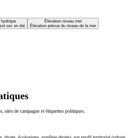
 hydrique
Élévation niveau mer
sol sec en été
Élévation prévue du niveau de la mer
atiques
 sites de campagne et étiquettes politiques.
oite, écologistes, extrême-droite), par profil territorial (urbain,