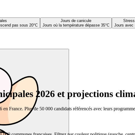
ales
Jours de canicule
Stress
descend pas sous 20°C
Jours où la température dépasse 35°C
Jours avec 
cipales 2026 et projections clim
26 en France. Plus de 50 000 candidats référencés avec leurs programmes,
00 communes françaises. Filtrez par couleur politique (gauche, centre, dr