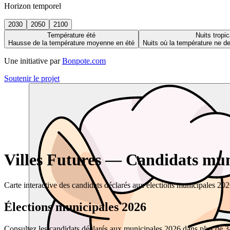
Horizon temporel
2030
2050
2100
Température été
Nuits tropic
Hausse de la température moyenne en été
Nuits où la température ne 
Une initiative par
Bonpote.com
Soutenir le projet
Villes Futures — Candidats muni
Carte interactive des candidats déclarés aux élections municipales 20
Élections municipales 2026
Consultez les candidats déclarés aux municipales 2026 dans plus de 34 0