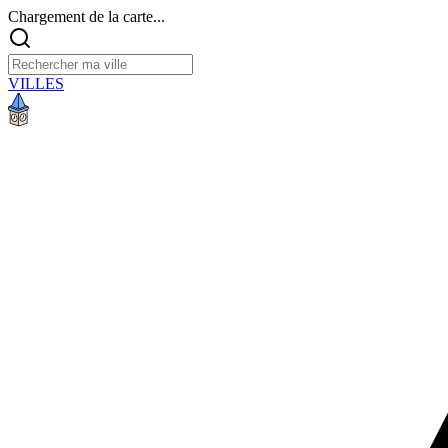
Chargement de la carte...
VILLES