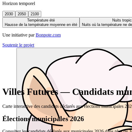
Horizon temporel
2030
2050
2100
Température été
Nuits tropic
Hausse de la température moyenne en été
Nuits où la température ne 
Une initiative par
Bonpote.com
Soutenir le projet
Villes Futures — Candidats muni
Carte interactive des candidats déclarés aux élections municipales 20
Élections municipales 2026
Consultez les candidats déclarés aux municipales 2026 dans plus de 34 0