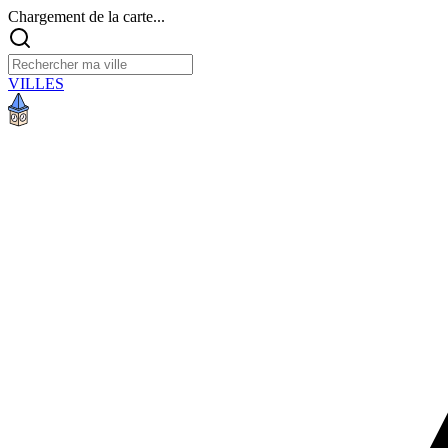
Chargement de la carte...
VILLES