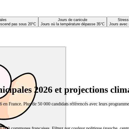
ales
Jours de canicule
Stress
descend pas sous 20°C
Jours où la température dépasse 35°C
Jours avec 
cipales 2026 et projections clim
26 en France. Plus de 50 000 candidats référencés avec leurs programmes,
00 communes françaises. Filtrez par couleur politique (gauche, centre, dr