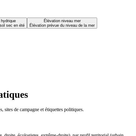
 hydrique
Élévation niveau mer
sol sec en été
Élévation prévue du niveau de la mer
atiques
 sites de campagne et étiquettes politiques.
oite, écologistes, extrême-droite), par profil territorial (urbain,