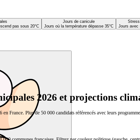
ales
Jours de canicule
Stress
descend pas sous 20°C
Jours où la température dépasse 35°C
Jours avec 
cipales 2026 et projections clim
26 en France. Plus de 50 000 candidats référencés avec leurs programmes,
00 communes françaises. Filtrez par couleur politique (gauche, centre, dr