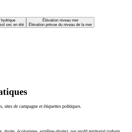
 hydrique
Élévation niveau mer
sol sec en été
Élévation prévue du niveau de la mer
atiques
 sites de campagne et étiquettes politiques.
oite, écologistes, extrême-droite), par profil territorial (urbain,