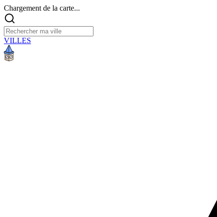
Chargement de la carte...
VILLES