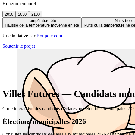
Horizon temporel
2030
2050
2100
Température été
Nuits tropic
Hausse de la température moyenne en été
Nuits où la température ne 
Une initiative par
Bonpote.com
Soutenir le projet
Villes Futures — Candidats muni
Carte interactive des candidats déclarés aux élections municipales 20
Élections municipales 2026
Consultez les candidats déclarés aux municipales 2026 dans plus de 34 0