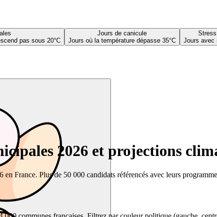
ales
Jours de canicule
Stress
descend pas sous 20°C
Jours où la température dépasse 35°C
Jours avec 
cipales 2026 et projections clim
26 en France. Plus de 50 000 candidats référencés avec leurs programmes,
00 communes françaises. Filtrez par couleur politique (gauche, centre, dr