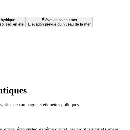
 hydrique
Élévation niveau mer
sol sec en été
Élévation prévue du niveau de la mer
atiques
 sites de campagne et étiquettes politiques.
oite, écologistes, extrême-droite), par profil territorial (urbain,