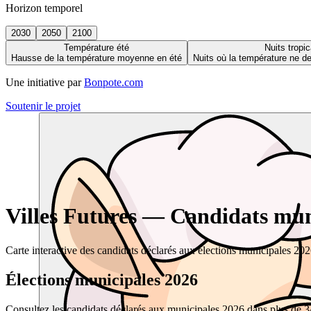
Horizon temporel
2030
2050
2100
Température été
Nuits tropic
Hausse de la température moyenne en été
Nuits où la température ne 
Une initiative par
Bonpote.com
Soutenir le projet
Villes Futures — Candidats muni
Carte interactive des candidats déclarés aux élections municipales 20
Élections municipales 2026
Consultez les candidats déclarés aux municipales 2026 dans plus de 34 0