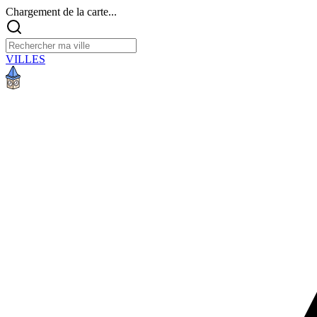
Chargement de la carte...
VILLES