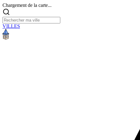
Chargement de la carte...
VILLES