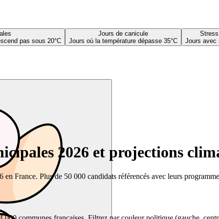
ales
Jours de canicule
Stress
descend pas sous 20°C
Jours où la température dépasse 35°C
Jours avec 
cipales 2026 et projections clim
26 en France. Plus de 50 000 candidats référencés avec leurs programmes,
00 communes françaises. Filtrez par couleur politique (gauche, centre, dr