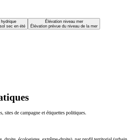
 hydrique
Élévation niveau mer
sol sec en été
Élévation prévue du niveau de la mer
atiques
 sites de campagne et étiquettes politiques.
oite, écologistes, extrême-droite), par profil territorial (urbain,