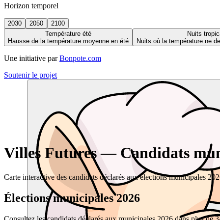
Horizon temporel
2030
2050
2100
Température été
Nuits tropic
Hausse de la température moyenne en été
Nuits où la température ne 
Une initiative par
Bonpote.com
Soutenir le projet
Villes Futures — Candidats muni
Carte interactive des candidats déclarés aux élections municipales 20
Élections municipales 2026
Consultez les candidats déclarés aux municipales 2026 dans plus de 34 0