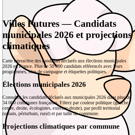
Villes Futures — Candidats
municipales 2026 et projections
climatiques
Carte interactive des candidats déclarés aux élections municipales
2026 en France. Plus de 50 000 candidats référencés avec leurs
programmes, sites de campagne et étiquettes politiques.
Élections municipales 2026
Consultez les candidats déclarés aux municipales 2026 dans plus de
34 000 communes françaises. Filtrez par couleur politique (gauche,
centre, droite, écologistes, extrême-droite), par profil territorial
(urbain, périurbain, rural) et par taille de commune.
Projections climatiques par commune