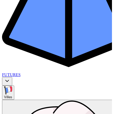
FUTURES
Villes