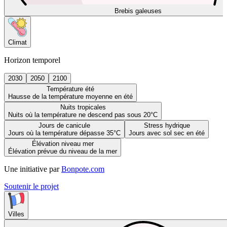
Brebis galeuses
Climat
Horizon temporel
2030
2050
2100
Température été
Hausse de la température moyenne en été
Nuits tropicales
Nuits où la température ne descend pas sous 20°C
Jours de canicule
Stress hydrique
Jours où la température dépasse 35°C
Jours avec sol sec en été
Élévation niveau mer
Élévation prévue du niveau de la mer
Une initiative par
Bonpote.com
Soutenir le projet
Villes