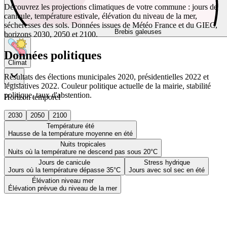
Découvrez les projections climatiques de votre commune : jours de
canicule, température estivale, élévation du niveau de la mer,
sécheresses des sols. Données issues de Météo France et du GIEC,
Brebis galeuses
horizons 2030, 2050 et 2100.
Données politiques
Climat
Résultats des élections municipales 2020, présidentielles 2022 et
législatives 2022. Couleur politique actuelle de la mairie, stabilité
politique, taux d'abstention.
Horizon temporel
2030
2050
2100
Température été
Hausse de la température moyenne en été
Nuits tropicales
Nuits où la température ne descend pas sous 20°C
Jours de canicule
Stress hydrique
Jours où la température dépasse 35°C
Jours avec sol sec en été
Élévation niveau mer
Élévation prévue du niveau de la mer