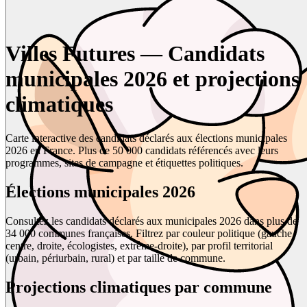
Villes Futures — Candidats
municipales 2026 et projections
climatiques
Carte interactive des candidats déclarés aux élections municipales
2026 en France. Plus de 50 000 candidats référencés avec leurs
programmes, sites de campagne et étiquettes politiques.
Élections municipales 2026
Consultez les candidats déclarés aux municipales 2026 dans plus de
34 000 communes françaises. Filtrez par couleur politique (gauche,
centre, droite, écologistes, extrême-droite), par profil territorial
(urbain, périurbain, rural) et par taille de commune.
Projections climatiques par commune