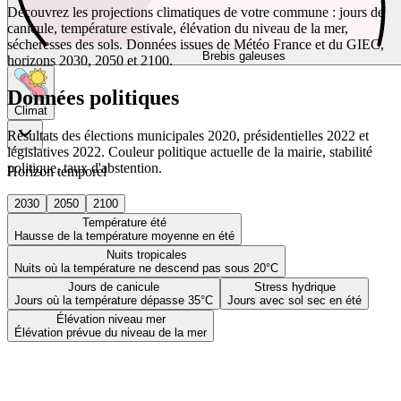
Découvrez les projections climatiques de votre commune : jours de
canicule, température estivale, élévation du niveau de la mer,
sécheresses des sols. Données issues de Météo France et du GIEC,
Brebis galeuses
horizons 2030, 2050 et 2100.
Données politiques
Climat
Résultats des élections municipales 2020, présidentielles 2022 et
législatives 2022. Couleur politique actuelle de la mairie, stabilité
politique, taux d'abstention.
Horizon temporel
2030
2050
2100
Température été
Hausse de la température moyenne en été
Nuits tropicales
Nuits où la température ne descend pas sous 20°C
Jours de canicule
Stress hydrique
Jours où la température dépasse 35°C
Jours avec sol sec en été
Élévation niveau mer
Élévation prévue du niveau de la mer