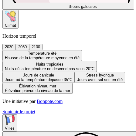
Brebis galeuses
Climat
Horizon temporel
2030
2050
2100
Température été
Hausse de la température moyenne en été
Nuits tropicales
Nuits où la température ne descend pas sous 20°C
Jours de canicule
Stress hydrique
Jours où la température dépasse 35°C
Jours avec sol sec en été
Élévation niveau mer
Élévation prévue du niveau de la mer
Une initiative par
Bonpote.com
Soutenir le projet
Villes