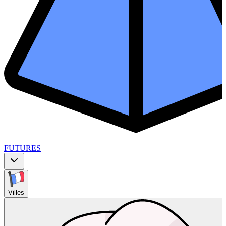
FUTURES
Villes